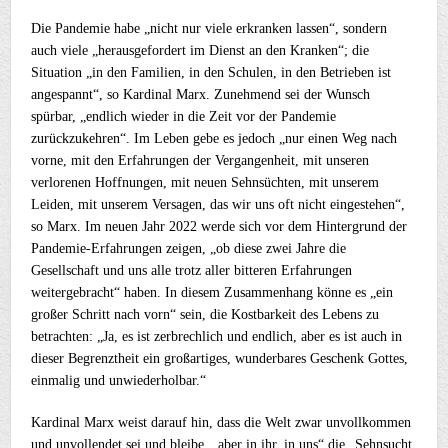
Die Pandemie habe „nicht nur viele erkranken lassen“, sondern
auch viele „herausgefordert im Dienst an den Kranken“; die
Situation „in den Familien, in den Schulen, in den Betrieben ist
angespannt“, so Kardinal Marx. Zunehmend sei der Wunsch
spürbar, „endlich wieder in die Zeit vor der Pandemie
zurückzukehren“. Im Leben gebe es jedoch „nur einen Weg nach
vorne, mit den Erfahrungen der Vergangenheit, mit unseren
verlorenen Hoffnungen, mit neuen Sehnsüchten, mit unserem
Leiden, mit unserem Versagen, das wir uns oft nicht eingestehen“,
so Marx. Im neuen Jahr 2022 werde sich vor dem Hintergrund der
Pandemie-Erfahrungen zeigen, „ob diese zwei Jahre die
Gesellschaft und uns alle trotz aller bitteren Erfahrungen
weitergebracht“ haben. In diesem Zusammenhang könne es „ein
großer Schritt nach vorn“ sein, die Kostbarkeit des Lebens zu
betrachten: „Ja, es ist zerbrechlich und endlich, aber es ist auch in
dieser Begrenztheit ein großartiges, wunderbares Geschenk Gottes,
einmalig und unwiederholbar.“
Kardinal Marx weist darauf hin, dass die Welt zwar unvollkommen
und unvollendet sei und bleibe, „aber in ihr, in uns“ die „Sehnsucht