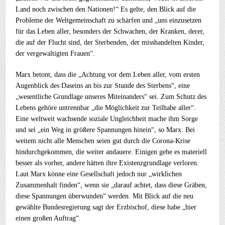
Land noch zwischen den Nationen!“ Es gelte, den Blick auf die
Probleme der Weltgemeinschaft zu schärfen und „uns einzusetzen
für das Leben aller, besonders der Schwachen, der Kranken, derer,
die auf der Flucht sind, der Sterbenden, der misshandelten Kinder,
der vergewaltigten Frauen“.
Marx betont, dass die „Achtung vor dem Leben aller, vom ersten
Augenblick des Daseins an bis zur Stunde des Sterbens“, eine
„wesentliche Grundlage unseres Miteinanders“ sei. Zum Schutz des
Lebens gehöre untrennbar „die Möglichkeit zur Teilhabe aller“.
Eine weltweit wachsende soziale Ungleichheit mache ihm Sorge
und sei „ein Weg in größere Spannungen hinein“, so Marx. Bei
weitem nicht alle Menschen seien gut durch die Corona-Krise
hindurchgekommen, die weiter andauere. Einigen gehe es materiell
besser als vorher, andere hätten ihre Existenzgrundlage verloren.
Laut Marx könne eine Gesellschaft jedoch nur „wirklichen
Zusammenhalt finden“, wenn sie „darauf achtet, dass diese Gräben,
diese Spannungen überwunden“ werden. Mit Blick auf die neu
gewählte Bundesregierung sagt der Erzbischof, diese habe „hier
einen großen Auftrag“.