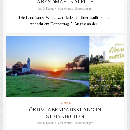
ABENDMAHLKAPELLE
vor 5 Tagen
von
Anton Hötzelsperger
Die Landfrauen Wildenwart laden zu ihrer traditionellen
Andacht am Donnerstag 5. August an der...
Kirche
ÖKUM. ABENDAUSKLANG IN
STEINKIRCHEN
vor 6 Tagen
von
Anton Hötzelsperger