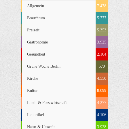
Allgemein
7.478
Brauchtum
5.777
Freizeit
5.353
Gastronomie
3.925
Gesundheit
2.104
Grüne Woche Berlin
570
Kirche
4.550
Kultur
8.099
Land- & Forstwirtschaft
4.277
Leitartikel
4.106
Natur & Umwelt
3.928