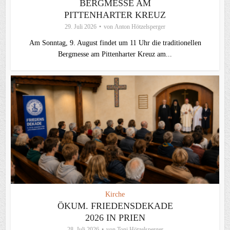
BERGMESSE AM
PITTENHARTER KREUZ
29. Juli 2026
von
Anton Hötzelsperger
Am Sonntag, 9. August findet um 11 Uhr die traditionellen
Bergmesse am Pittenharter Kreuz am...
Kirche
ÖKUM. FRIEDENSDEKADE
2026 IN PRIEN
28. Juli 2026
von
Toni Hötzelsperger