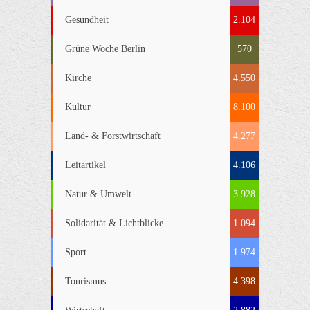
Gesundheit
2.104
Grüne Woche Berlin
570
Kirche
4.550
Kultur
8.100
Land- & Forstwirtschaft
4.277
Leitartikel
4.106
Natur & Umwelt
3.928
Solidarität & Lichtblicke
1.094
Sport
1.974
Tourismus
4.398