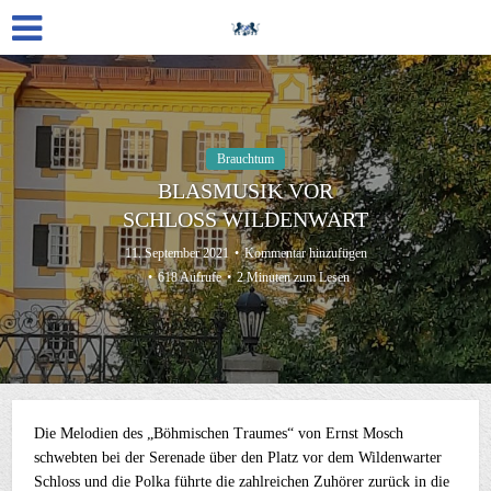
Brauchtum
BLASMUSIK VOR
SCHLOSS WILDENWART
11. September 2021
Kommentar hinzufügen
618 Aufrufe
2 Minuten zum Lesen
Die Melodien des „Böhmischen Traumes“ von Ernst Mosch
schwebten bei der Serenade über den Platz vor dem Wildenwarter
Schloss und die Polka führte die zahlreichen Zuhörer zurück in die