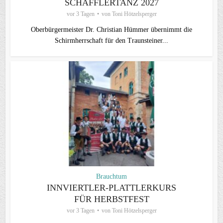
SCHÄFFLERTANZ 2027
vor 3 Tagen
von
Toni Hötzelsperger
Oberbürgermeister Dr. Christian Hümmer übernimmt die
Schirmherrschaft für den Traunsteiner...
Brauchtum
INNVIERTLER-PLATTLERKURS
FÜR HERBSTFEST
vor 3 Tagen
von
Toni Hötzelsperger