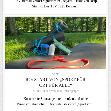
TSV Bernau verlost signiertes FC‑Bayern‑Trikot von Josip
Stanišić Der TSV 1921 Bernau...
Sport
RO: START VON „SPORT FÜR
ORT FÜR ALLE“
22. Juli 2026
von
Toni Hötzelsperger
Kostenfreie Sportangebote, draußen und ohne
Vereinsmitgliedschaft. Das bietet ab sofort „Sport vor...