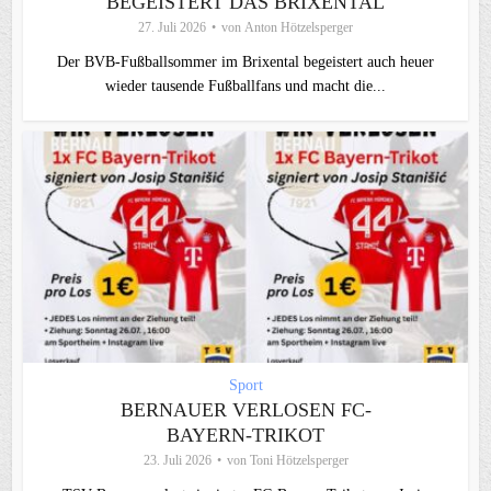
EGEISTERT DAS BRIXENTAL
27. Juli 2026
von
Anton Hötzelsperger
Der BVB-Fußballsommer im Brixental begeistert auch heuer
wieder tausende Fußballfans und macht die...
Sport
BERNAUER VERLOSEN FC-
BAYERN-TRIKOT
23. Juli 2026
von
Toni Hötzelsperger