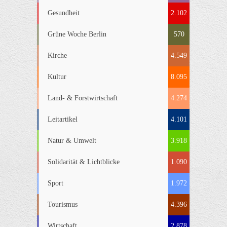
Gesundheit
2.102
Grüne Woche Berlin
570
Kirche
4.549
Kultur
8.095
Land- & Forstwirtschaft
4.274
Leitartikel
4.101
Natur & Umwelt
3.918
Solidarität & Lichtblicke
1.090
Sport
1.972
Tourismus
4.396
Wirtschaft
2.878