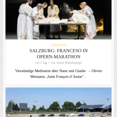
Allgemein
SALZBURG: FRANCESO IN
OPERN-MARATHON
vor 1 Tag
von
Anton Hötzelsperger
Vierstündige Meditation über Natur und Glaube – Olivier
Messiaens „Saint François d‘Assise“...