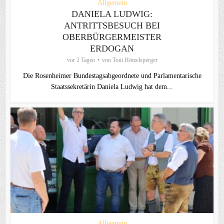
Allgemein
DANIELA LUDWIG:
ANTRITTSBESUCH BEI
OBERBÜRGERMEISTER
ERDOGAN
vor 2 Tagen
von
Toni Hötzelsperger
Die Rosenheimer Bundestagsabgeordnete und Parlamentarische
Staatssekretärin Daniela Ludwig hat dem...
Allgemein