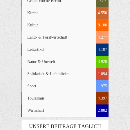
Grüne Woche Berlin
570
Kirche
4.550
Kultur
8.100
Land- & Forstwirtschaft
4.277
Leitartikel
4.107
Natur & Umwelt
3.928
Solidarität & Lichtblicke
1.094
Sport
1.975
Tourismus
4.397
Wirtschaft
2.882
UNSERE BEITRÄGE TÄGLICH