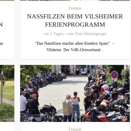
Freizeit
NASSFILZEN BEIM VILSHEIMER
N
FERIENPROGRAMM
vor 2 Tagen
von
Toni Hötzelsperger
as
“Das Nassfilzen machte allen Kindern Spass” –
Vilsheim. Der VdK-Ortsverband...
Freizeit