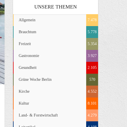
UNSERE THEMEN
Allgemein
7.478
Brauchtum
5.778
Freizeit
5.354
Gastronomie
3.927
Gesundheit
2.105
Grüne Woche Berlin
570
Kirche
4.552
Kultur
8.101
Land- & Forstwirtschaft
4.279