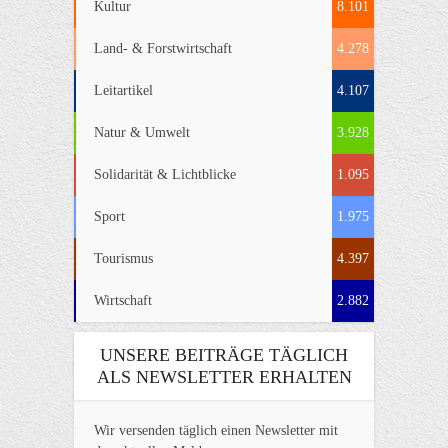
Kultur
8.101
Land- & Forstwirtschaft
4.278
Leitartikel
4.107
Natur & Umwelt
3.928
Solidarität & Lichtblicke
1.095
Sport
1.975
Tourismus
4.397
Wirtschaft
2.882
UNSERE BEITRÄGE TÄGLICH
ALS NEWSLETTER ERHALTEN
Wir versenden täglich einen Newsletter mit