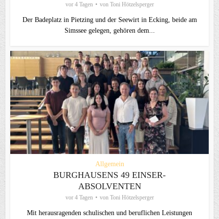
vor 4 Tagen
von
Toni Hötzelsperger
Der Badeplatz in Pietzing und der Seewirt in Ecking, beide am
Simssee gelegen, gehören dem...
Allgemein
BURGHAUSENS 49 EINSER-
ABSOLVENTEN
vor 4 Tagen
von
Toni Hötzelsperger
Mit herausragenden schulischen und beruflichen Leistungen