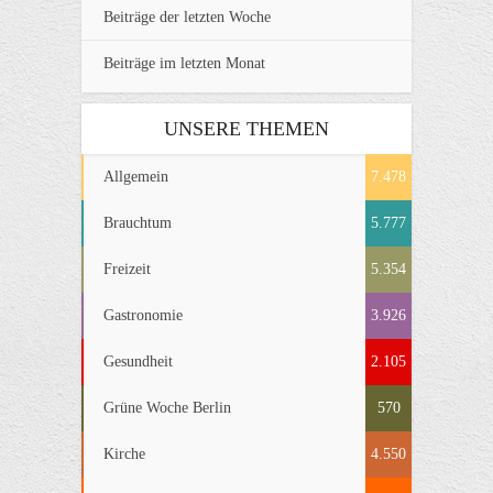
Beiträge der letzten Woche
Beiträge im letzten Monat
UNSERE THEMEN
Allgemein
7.478
Brauchtum
5.777
Freizeit
5.354
Gastronomie
3.926
Gesundheit
2.105
Grüne Woche Berlin
570
Kirche
4.550