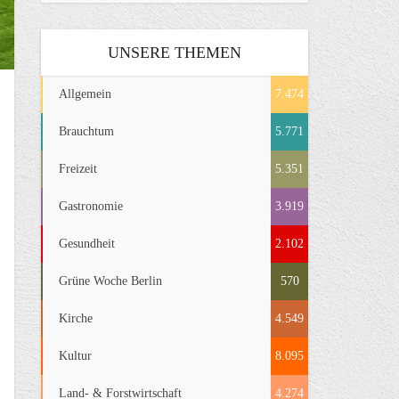
UNSERE THEMEN
Allgemein
7.474
Brauchtum
5.771
Freizeit
5.351
Gastronomie
3.919
Gesundheit
2.102
Grüne Woche Berlin
570
Kirche
4.549
Kultur
8.095
Land- & Forstwirtschaft
4.274