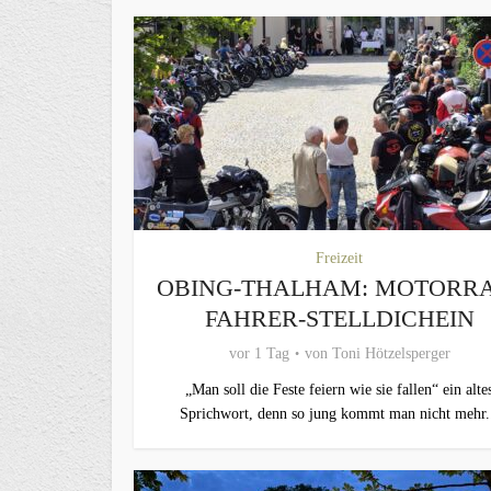
Freizeit
OBING-THALHAM: MOTORR
FAHRER-STELLDICHEIN
vor 1 Tag
von
Toni Hötzelsperger
„Man soll die Feste feiern wie sie fallen“ ein alte
Sprichwort, denn so jung kommt man nicht mehr.