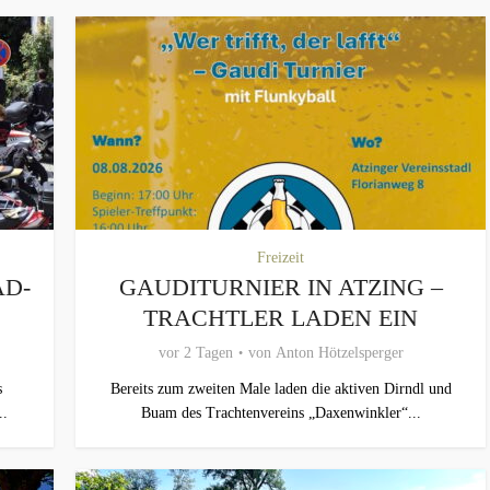
Freizeit
AD-
GAUDITURNIER IN ATZING –
TRACHTLER LADEN EIN
vor 2 Tagen
von
Anton Hötzelsperger
s
Bereits zum zweiten Male laden die aktiven Dirndl und
..
Buam des Trachtenvereins „Daxenwinkler“...