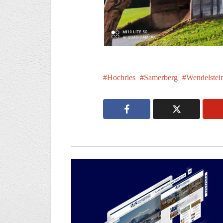
Hochries
Samerberg
Wendelstei