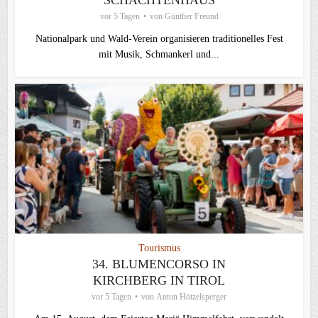
vor 5 Tagen
von
Günther Freund
Nationalpark und Wald-Verein organisieren traditionelles Fest
mit Musik, Schmankerl und...
Tourismus
34. BLUMENCORSO IN
KIRCHBERG IN TIROL
vor 5 Tagen
von
Anton Hötzelsperger