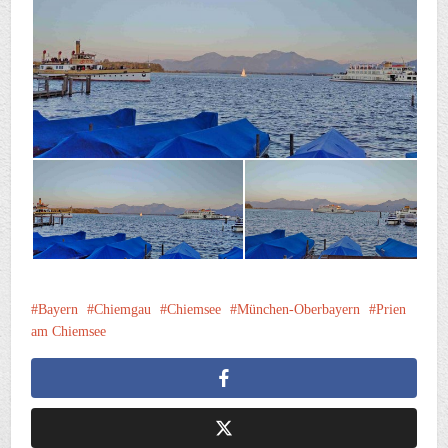
Bayern
Chiemgau
Chiemsee
München-Oberbayern
Prien
am Chiemsee