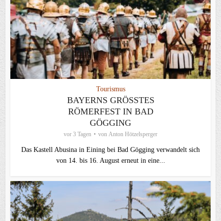
Tourismus
BAYERNS GRÖSSTES R
ÖMERFEST IN BAD G
ÖGGING
vor 3 Tagen
von
Anton Hötzelsperger
Das Kastell Abusina in Eining bei Bad Gögging verwandelt sich
von 14. bis 16. August erneut in eine...