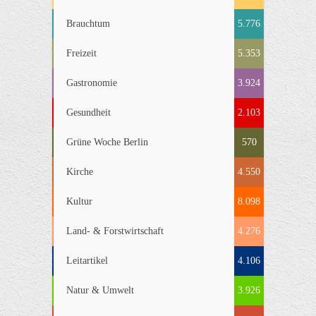
Brauchtum
5.776
Freizeit
5.353
Gastronomie
3.924
Gesundheit
2.103
Grüne Woche Berlin
570
Kirche
4.550
Kultur
8.098
Land- & Forstwirtschaft
4.276
Leitartikel
4.106
Natur & Umwelt
3.926