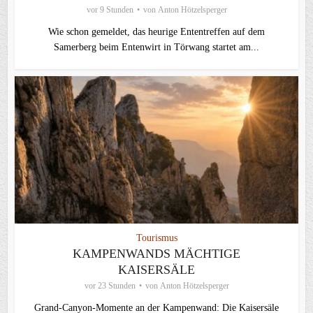
vor 9 Stunden
von
Anton Hötzelsperger
Wie schon gemeldet, das heurige Ententreffen auf dem
Samerberg beim Entenwirt in Törwang startet am...
Tourismus
KAMPENWANDS MÄCHTIGE
KAISERSÄLE
vor 23 Stunden
von
Anton Hötzelsperger
Grand-Canyon-Momente an der Kampenwand: Die Kaisersäle