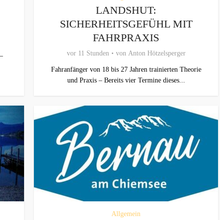
LANDSHUT:
SICHERHEITSGEFÜHL MIT
FAHRPRAXIS
vor 11 Stunden
von
Anton Hötzelsperger
–
Fahranfänger von 18 bis 27 Jahren trainierten Theorie
und Praxis – Bereits vier Termine dieses...
Allgemein