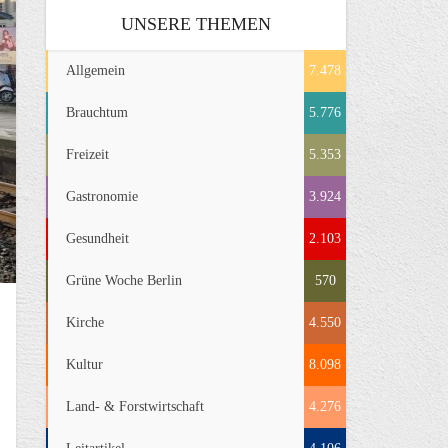
UNSERE THEMEN
Allgemein
7.478
Brauchtum
5.776
Freizeit
5.353
Gastronomie
3.924
Gesundheit
2.103
Grüne Woche Berlin
570
Kirche
4.550
Kultur
8.098
Land- & Forstwirtschaft
4.276