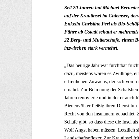
Seit 20 Jahren hat Michael Bernede
auf der Krautinsel im Chiemsee, derw
Enkelin Christine Perl als Bio-Schäfe
Fähre ab Gstadt schaut er mehrmal
22 Berg- und Mutterschafe, einem Bo
inzwischen stark vermehrt.
„Das heurige Jahr war furchtbar fruc
dazu, meistens waren es Zwillinge, e
erfreulichen Zuwachs, der sich von fr
ernährt. Zur Betreuung der Schafsherd
Jahren renovierte und in der er auch 
Bienenvölker fleißig ihren Dienst tun
Recht von den Insulanern gepachtet. Z
Schafe gibt, so dass diese die Insel 
Wolf Angst haben müssen. Letztlich si
Landschaftspfleger. Zur Krautinsel fr