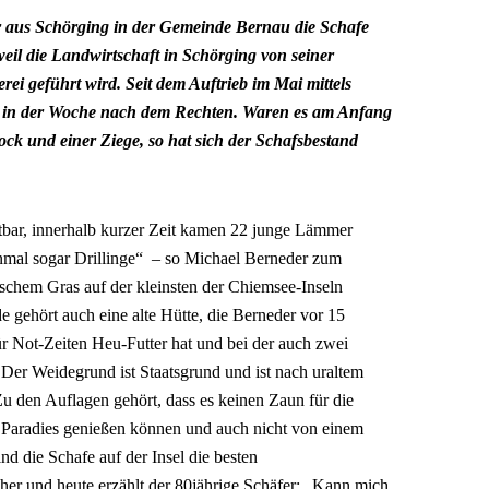
r aus Schörging in der Gemeinde Bernau die Schafe
eil die Landwirtschaft in Schörging von seiner
rei geführt wird. Seit dem Auftrieb im Mai mittels
s in der Woche nach dem Rechten. Waren es am Anfang
ck und einer Ziege, so hat sich der Schafsbestand
htbar, innerhalb kurzer Zeit kamen 22 junge Lämmer
inmal sogar Drillinge“ – so Michael Berneder zum
ischem Gras auf der kleinsten der Chiemsee-Inseln
e gehört auch eine alte Hütte, die Berneder vor 15
für Not-Zeiten Heu-Futter hat und bei der auch zwei
. Der Weidegrund ist Staatsgrund und ist nach uraltem
u den Auflagen gehört, dass es keinen Zaun für die
als Paradies genießen können und auch nicht von einem
nd die Schafe auf der Insel die besten
üher und heute erzählt der 80jährige Schäfer: „Kann mich