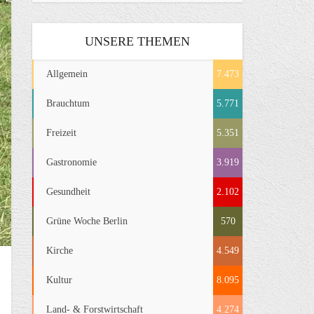
UNSERE THEMEN
Allgemein
7.473
Brauchtum
5.771
Freizeit
5.351
Gastronomie
3.919
Gesundheit
2.102
Grüne Woche Berlin
570
Kirche
4.549
Kultur
8.095
Land- & Forstwirtschaft
4.274