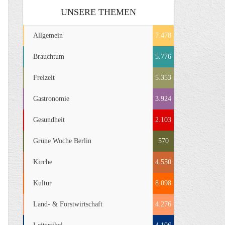
UNSERE THEMEN
Allgemein
7.478
Brauchtum
5.776
Freizeit
5.353
Gastronomie
3.924
Gesundheit
2.103
Grüne Woche Berlin
570
Kirche
4.550
Kultur
8.098
Land- & Forstwirtschaft
4.276