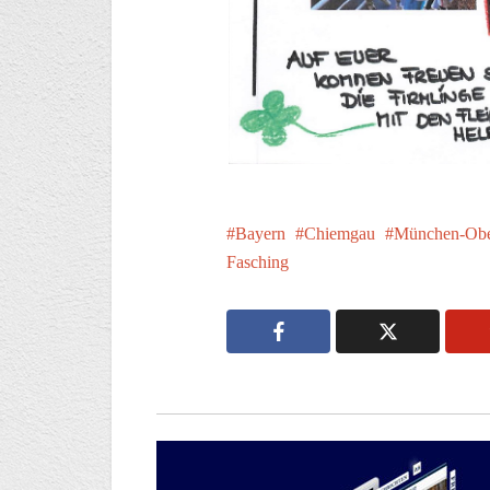
Bayern
Chiemgau
München-Obe
Fasching