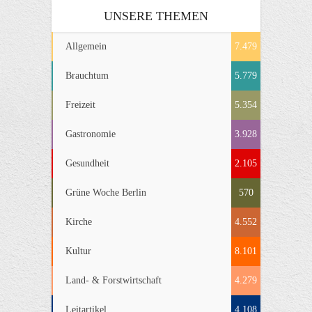
UNSERE THEMEN
Allgemein
7.479
Brauchtum
5.779
Freizeit
5.354
Gastronomie
3.928
Gesundheit
2.105
Grüne Woche Berlin
570
Kirche
4.552
Kultur
8.101
Land- & Forstwirtschaft
4.279
Leitartikel
4.108