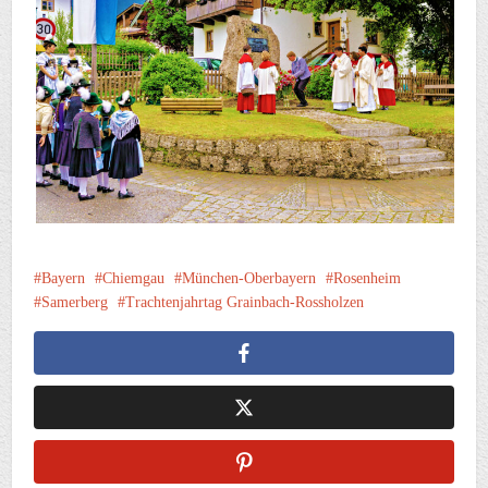
Bayern
Chiemgau
München-Oberbayern
Rosenheim
Samerberg
Trachtenjahrtag Grainbach-Rossholzen