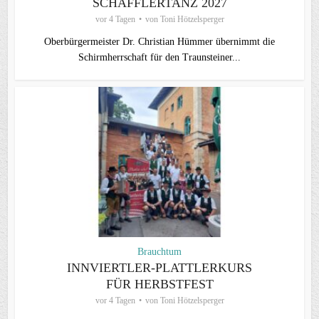
SCHÄFFLERTANZ 2027
vor 4 Tagen
von
Toni Hötzelsperger
Oberbürgermeister Dr. Christian Hümmer übernimmt die
Schirmherrschaft für den Traunsteiner...
Brauchtum
INNVIERTLER-PLATTLERKURS
FÜR HERBSTFEST
vor 4 Tagen
von
Toni Hötzelsperger