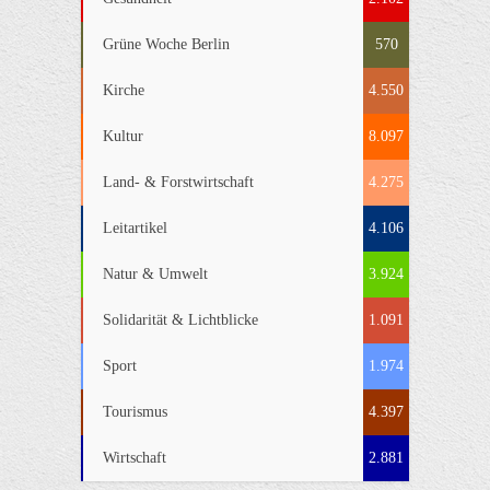
Grüne Woche Berlin
570
Kirche
4.550
Kultur
8.097
Land- & Forstwirtschaft
4.275
Leitartikel
4.106
Natur & Umwelt
3.924
Solidarität & Lichtblicke
1.091
Sport
1.974
Tourismus
4.397
Wirtschaft
2.881