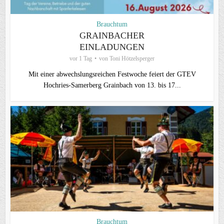
Brauchtum
GRAINBACHER
EINLADUNGEN
vor 1 Tag
von
Toni Hötzelsperger
Mit einer abwechslungsreichen Festwoche feiert der GTEV
Hochries-Samerberg Grainbach von 13. bis 17...
Brauchtum