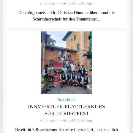
vor 2 Tagen
von
Toni Hötzelsperger
Oberbürgermeister Dr. Christian Hümmer übernimmt die
Schirmherrschaft für den Traunsteiner...
Brauchtum
INNVIERTLER-PLATTLERKURS
FÜR HERBSTFEST
vor 2 Tagen
von
Toni Hötzelsperger
Bereit für`s Rosenheimer Herbstfest: erschöpft, aber sichtlich