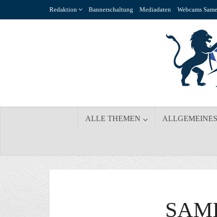
Redaktion
Bannerschaltung
Mediadaten
Webcams Same
ALLE THEMEN
ALLGEMEINE
SAM