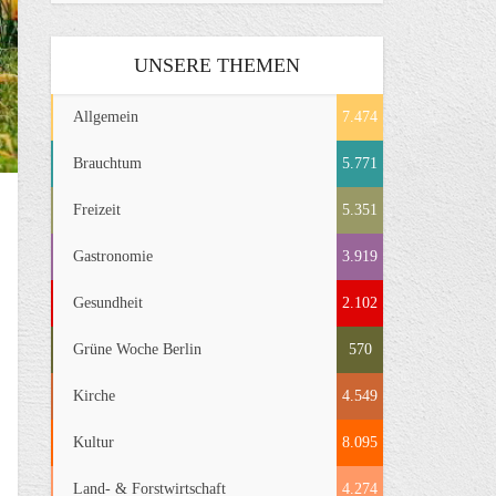
UNSERE THEMEN
Allgemein
7.474
Brauchtum
5.771
Freizeit
5.351
Gastronomie
3.919
Gesundheit
2.102
Grüne Woche Berlin
570
Kirche
4.549
Kultur
8.095
Land- & Forstwirtschaft
4.274