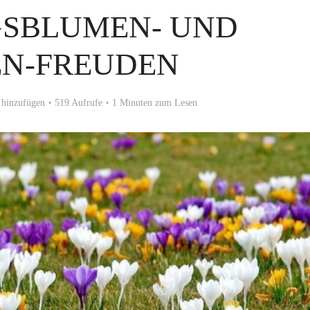
GSBLUMEN- UND
EN-FREUDEN
hinzufügen
519 Aufrufe
1 Minuten zum Lesen