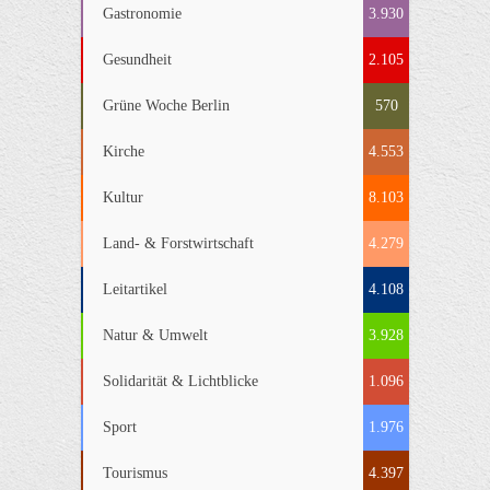
Gastronomie
3.930
Gesundheit
2.105
Grüne Woche Berlin
570
Kirche
4.553
Kultur
8.103
Land- & Forstwirtschaft
4.279
Leitartikel
4.108
Natur & Umwelt
3.928
Solidarität & Lichtblicke
1.096
Sport
1.976
Tourismus
4.397