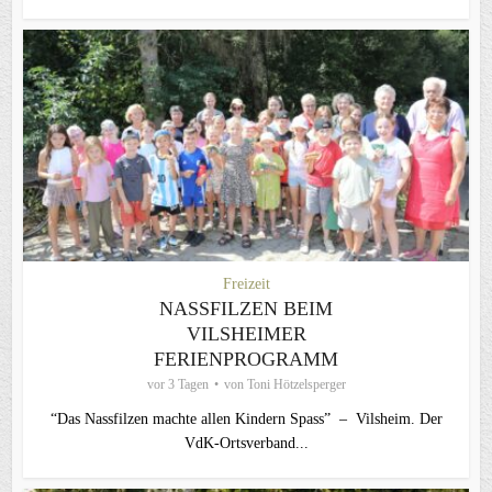
Freizeit
NASSFILZEN BEIM
VILSHEIMER
FERIENPROGRAMM
vor 3 Tagen
von
Toni Hötzelsperger
“Das Nassfilzen machte allen Kindern Spass” – Vilsheim. Der
VdK-Ortsverband...