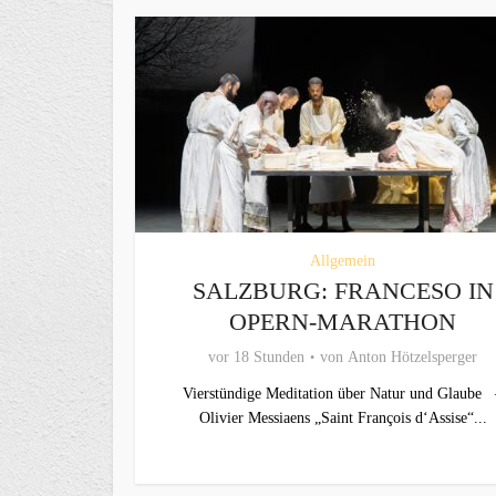
Allgemein
SALZBURG: FRANCESO IN
OPERN-MARATHON
vor 18 Stunden
von
Anton Hötzelsperger
Vierstündige Meditation über Natur und Glaube 
Olivier Messiaens „Saint François d‘Assise“...