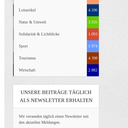
Leitartikel
4.106
Natur & Umwelt
3.926
Solidarität & Lichtblicke
1.093
Sport
1.974
Tourismus
4.398
Wirtschaft
2.882
UNSERE BEITRÄGE TÄGLICH
ALS NEWSLETTER ERHALTEN
Wir versenden täglich einen Newsletter mit
den aktuellen Meldungen.