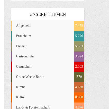
UNSERE THEMEN
Allgemein
7.478
Brauchtum
5.776
Freizeit
5.353
Gastronomie
3.924
Gesundheit
2.103
Grüne Woche Berlin
570
Kirche
4.550
Kultur
8.098
Land- & Forstwirtschaft
4.276