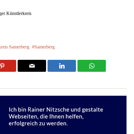
er Künstlerkreis
kreis Samerberg
Samerberg