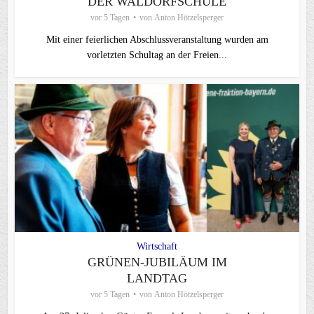
DER WALDORFSCHULE
vor 5 Tagen
von
Anton Hötzelsperger
Mit einer feierlichen Abschlussveranstaltung wurden am
vorletzten Schultag an der Freien...
Wirtschaft
GRÜNEN-JUBILÄUM IM
LANDTAG
vor 5 Tagen
von
Anton Hötzelsperger