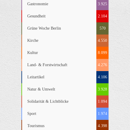
Gastronomie
3.925
Gesundheit
2.104
Grüne Woche Berlin
570
Kirche
4.550
Kultur
8.099
Land- & Forstwirtschaft
4.276
Leitartikel
4.106
Natur & Umwelt
3.928
Solidarität & Lichtblicke
1.094
Sport
1.974
Tourismus
4.398