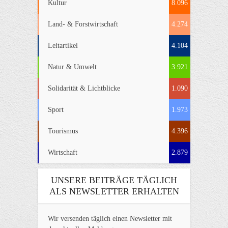
Kultur
8.096
Land- & Forstwirtschaft
4.274
Leitartikel
4.104
Natur & Umwelt
3.921
Solidarität & Lichtblicke
1.090
Sport
1.973
Tourismus
4.396
Wirtschaft
2.879
UNSERE BEITRÄGE TÄGLICH
ALS NEWSLETTER ERHALTEN
Wir versenden täglich einen Newsletter mit