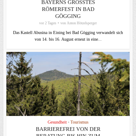
BAYERNS GRÖSSTES R
ÖMERFEST IN BAD G
ÖGGING
vor 2 Tagen
von
Anton Hötzelsperger
Das Kastell Abusina in Eining bei Bad Gögging verwandelt sich
von 14. bis 16. August erneut in eine...
Gesundheit
Tourismus
•
BARRIEREFREI VON DER
BERATUNG BIS HIN ZUM