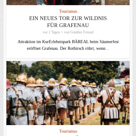
Tourismus
EIN NEUES TOR ZUR WILDNIS
FÜR GRAFENAU
vor 2 Tagen
von
Günther Freund
Attraktion im KurErlebnispark BÄREAL beim Säumerfest
eröffnet Grafenau. Der Rothirsch röhrt, wenn...
Tourismus