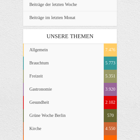
Beiträge der letzten Woche
Beiträge im letzten Monat
UNSERE THEMEN
Allgemein
7.476
Brauchtum
5.773
Freizeit
5.351
Gastronomie
3.920
Gesundheit
2.102
Grüne Woche Berlin
570
Kirche
4.550