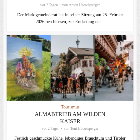
vor 2 Tagen
von
Anton Hötzelsperger
Der Marktgemeinderat hat in seiner Sitzung am 25. Februar
2026 beschlossen, zur Entlastung der...
Tourismus
ALMABTRIEB AM WILDEN
KAISER
vor 2 Tagen
von
Toni Hötzelsperger
Festlich geschmückte Kühe, lebendiges Brauchtum und Tiroler