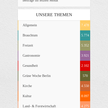
Beiträge im letzten Monat
UNSERE THEMEN
Allgemein
7.478
Brauchtum
5.774
Freizeit
5.352
Gastronomie
3.921
Gesundheit
2.102
Grüne Woche Berlin
570
Kirche
4.550
Kultur
8.097
Land- & Forstwirtschaft
4.275