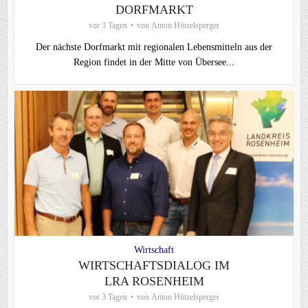
DORFMARKT
vor 3 Tagen
von
Anton Hötzelsperger
Der nächste Dorfmarkt mit regionalen Lebensmitteln aus der
Region findet in der Mitte von Übersee...
Wirtschaft
WIRTSCHAFTSDIALOG IM
LRA ROSENHEIM
vor 3 Tagen
von
Anton Hötzelsperger