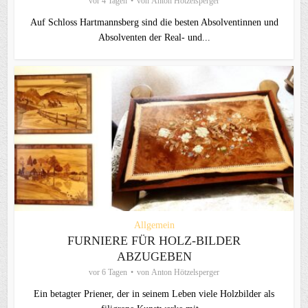
vor 4 Tagen
von
Anton Hötzelsperger
Auf Schloss Hartmannsberg sind die besten Absolventinnen und
Absolventen der Real- und...
Allgemein
FURNIERE FÜR HOLZ-BILDER
ABZUGEBEN
vor 6 Tagen
von
Anton Hötzelsperger
Ein betagter Priener, der in seinem Leben viele Holzbilder als