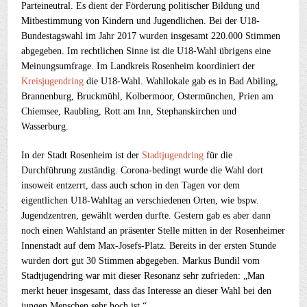
Parteineutral. Es dient der Förderung politischer Bildung und
Mitbestimmung von Kindern und Jugendlichen. Bei der U18-
Bundestagswahl im Jahr 2017 wurden insgesamt 220.000 Stimmen
abgegeben. Im rechtlichen Sinne ist die U18-Wahl übrigens eine
Meinungsumfrage. Im Landkreis Rosenheim koordiniert der
Kreisjugendring
die U18-Wahl. Wahllokale gab es in Bad Abiling,
Brannenburg, Bruckmühl, Kolbermoor, Ostermünchen, Prien am
Chiemsee, Raubling, Rott am Inn, Stephanskirchen und
Wasserburg.
In der Stadt Rosenheim ist der
Stadtjugendring
für die
Durchführung zuständig. Corona-bedingt wurde die Wahl dort
insoweit entzerrt, dass auch schon in den Tagen vor dem
eigentlichen U18-Wahltag an verschiedenen Orten, wie bspw.
Jugendzentren, gewählt werden durfte. Gestern gab es aber dann
noch einen Wahlstand an präsenter Stelle mitten in der Rosenheimer
Innenstadt auf dem Max-Josefs-Platz. Bereits in der ersten Stunde
wurden dort gut 30 Stimmen abgegeben. Markus Bundil vom
Stadtjugendring war mit dieser Resonanz sehr zufrieden: „Man
merkt heuer insgesamt, dass das Interesse an dieser Wahl bei den
jungen Menschen sehr hoch ist.“