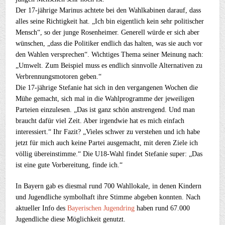
Der 17-jährige Marinus achtete bei den Wahlkabinen darauf, dass
alles seine Richtigkeit hat. „Ich bin eigentlich kein sehr politischer
Mensch“, so der junge Rosenheimer. Generell würde er sich aber
wünschen, „dass die Politiker endlich das halten, was sie auch vor
den Wahlen versprechen“. Wichtiges Thema seiner Meinung nach:
„Umwelt. Zum Beispiel muss es endlich sinnvolle Alternativen zu
Verbrennungsmotoren geben.“
Die 17-jährige Stefanie hat sich in den vergangenen Wochen die
Mühe gemacht, sich mal in die Wahlprogramme der jeweiligen
Parteien einzulesen. „Das ist ganz schön anstrengend. Und man
braucht dafür viel Zeit. Aber irgendwie hat es mich einfach
interessiert.“ Ihr Fazit? „Vieles schwer zu verstehen und ich habe
jetzt für mich auch keine Partei ausgemacht, mit deren Ziele ich
völlig übereinstimme.“ Die U18-Wahl findet Stefanie super: „Das
ist eine gute Vorbereitung, finde ich.“
In Bayern gab es diesmal rund 700 Wahllokale, in denen Kindern
und Jugendliche symbolhaft ihre Stimme abgeben konnten. Nach
aktueller Info des
Bayerischen Jugendring
haben rund 67.000
Jugendliche diese Möglichkeit genutzt.