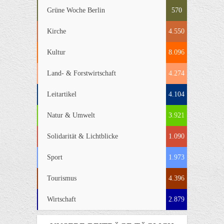
Grüne Woche Berlin
570
Kirche
4.550
Kultur
8.096
Land- & Forstwirtschaft
4.274
Leitartikel
4.104
Natur & Umwelt
3.921
Solidarität & Lichtblicke
1.090
Sport
1.973
Tourismus
4.396
Wirtschaft
2.879