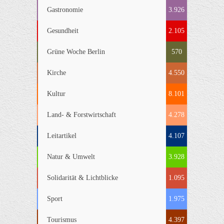
Gastronomie
3.926
Gesundheit
2.105
Grüne Woche Berlin
570
Kirche
4.550
Kultur
8.101
Land- & Forstwirtschaft
4.278
Leitartikel
4.107
Natur & Umwelt
3.928
Solidarität & Lichtblicke
1.095
Sport
1.975
Tourismus
4.397