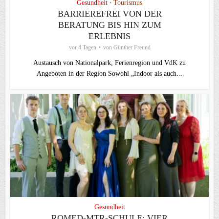
Gesundheit
Tourismus
•
BARRIEREFREI VON DER
BERATUNG BIS HIN ZUM
ERLEBNIS
vor 4 Tagen
von
Günther Freund
Austausch von Nationalpark, Ferienregion und VdK zu
Angeboten in der Region Sowohl „Indoor als auch...
Gesundheit
ROMED-MTR-SCHULE: VIER