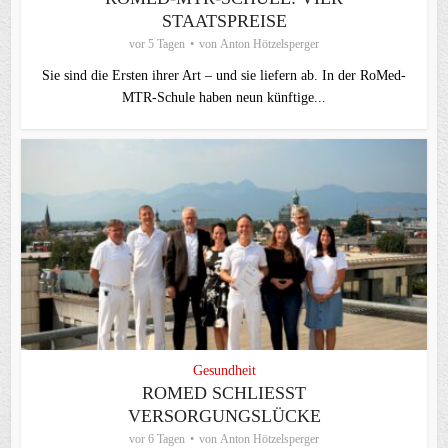
STAATSPREISE
vor 5 Tagen
von
Anton Hötzelsperger
Sie sind die Ersten ihrer Art – und sie liefern ab. In der RoMed-
MTR-Schule haben neun künftige...
Gesundheit
ROMED SCHLIESST V
ERSORGUNGSLÜCKE
vor 6 Tagen
von
Anton Hötzelsperger