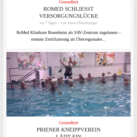
Gesundheit
ROMED SCHLIESST V
ERSORGUNGSLÜCKE
vor 7 Tagen
von
Anton Hötzelsperger
RoMed Klinikum Rosenheim als SAV-Zentrum zugelassen –
erneute Zertifizierung als Überregionales...
Gesundheit
PRIENER KNEIPPVEREIN
LÄDT EIN