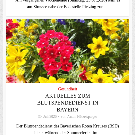
Am vergangenen Wochenende (Samstag, 25.07.2026) kam es
am Simssee nahe der Badestelle Pietzing zum...
Gesundheit
AKTUELLES ZUM
BLUTSPENDEDIENST IN
BAYERN
30. Juli 2026
von
Anton Hötzelsperger
Der Blutspendedienst des Bayerischen Roten Kreuzes (BSD)
bietet während der Sommerferien im...