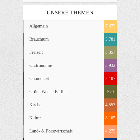
UNSERE THEMEN
Allgemein
7.479
Brauchtum
5.781
Freizeit
5.357
Gastronomie
3.932
Gesundheit
2.107
Grüne Woche Berlin
570
Kirche
4.553
Kultur
8.105
Land- & Forstwirtschaft
4.279