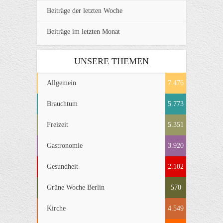
Beiträge der letzten Woche
Beiträge im letzten Monat
UNSERE THEMEN
Allgemein
7.476
Brauchtum
5.773
Freizeit
5.351
Gastronomie
3.920
Gesundheit
2.102
Grüne Woche Berlin
570
Kirche
4.549