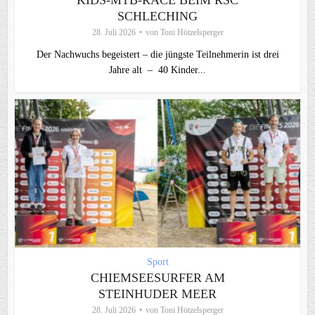
SCHLECHING
28. Juli 2026
von
Toni Hötzelsperger
Der Nachwuchs begeistert – die jüngste Teilnehmerin ist drei
Jahre alt – 40 Kinder...
Sport
CHIEMSEESURFER AM
STEINHUDER MEER
28. Juli 2026
von
Toni Hötzelsperger