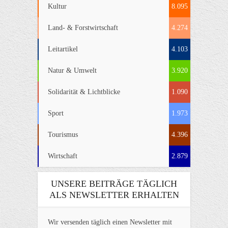
Kultur
8.095
Land- & Forstwirtschaft
4.274
Leitartikel
4.103
Natur & Umwelt
3.920
Solidarität & Lichtblicke
1.090
Sport
1.973
Tourismus
4.396
Wirtschaft
2.879
UNSERE BEITRÄGE TÄGLICH
ALS NEWSLETTER ERHALTEN
Wir versenden täglich einen Newsletter mit