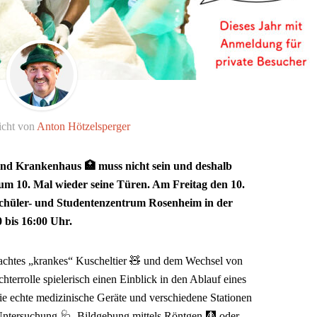
icht von
Anton Hötzelsperger
⚕️ und Krankenhaus 🏥 muss nicht sein und deshalb
m 10. Mal wieder seine Türen. Am Freitag den 10.
Schüler- und Studentenzentrum Rosenheim in der
0 bis 16:00 Uhr.
rachtes „krankes“ Kuscheltier 🧸 und dem Wechsel von
chterrolle spielerisch einen Einblick in den Ablauf eines
e echte medizinische Geräte und verschiedene Stationen
ntersuchung 🩺, Bildgebung mittels Röntgen 🩻 oder