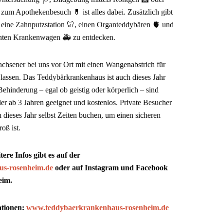
um Apothekenbesuch 💊 ist alles dabei. Zusätzlich gibt
 eine Zahnputzstation 🦷, einen Organteddybären 🫀 und
chten Krankenwagen 🚑 zu entdecken.
achsener bei uns vor Ort mit einen Wangenabstrich für
 lassen. Das Teddybärkrankenhaus ist auch dieses Jahr
Behinderung – egal ob geistig oder körperlich – sind
der ab 3 Jahren geeignet und kostenlos. Private Besucher
n dieses Jahr selbst Zeiten buchen, um einen sicheren
oß ist.
re Infos gibt es auf der
s-rosenheim.de
oder auf Instagram und Facebook
eim.
ationen:
www.teddybaerkrankenhaus-rosenheim.de