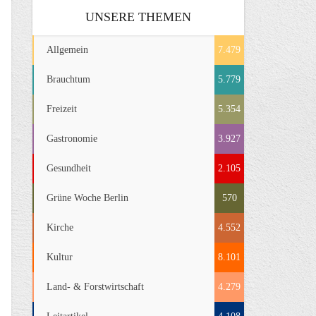
UNSERE THEMEN
Allgemein
7.479
Brauchtum
5.779
Freizeit
5.354
Gastronomie
3.927
Gesundheit
2.105
Grüne Woche Berlin
570
Kirche
4.552
Kultur
8.101
Land- & Forstwirtschaft
4.279