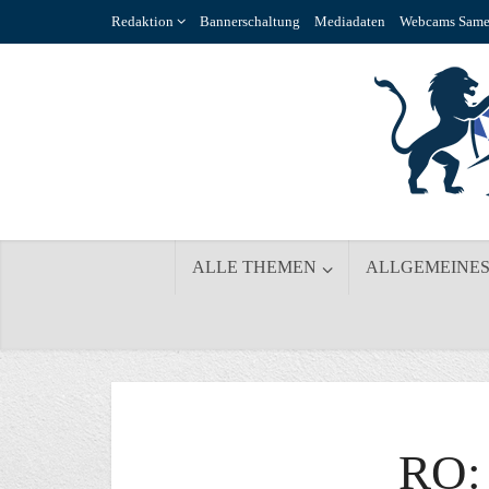
Redaktion
Bannerschaltung
Mediadaten
Webcams Same
ALLE THEMEN
ALLGEMEINE
RO: