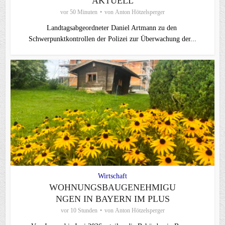
AKTUELL
vor 50 Minuten
von
Anton Hötzelsperger
Landtagsabgeordneter Daniel Artmann zu den
Schwerpunktkontrollen der Polizei zur Überwachung der...
Wirtschaft
WOHNUNGSBAUGENEHMIGU
NGEN IN BAYERN IM PLUS
vor 10 Stunden
von
Anton Hötzelsperger