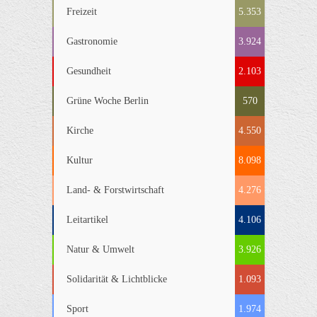
Freizeit
5.353
Gastronomie
3.924
Gesundheit
2.103
Grüne Woche Berlin
570
Kirche
4.550
Kultur
8.098
Land- & Forstwirtschaft
4.276
Leitartikel
4.106
Natur & Umwelt
3.926
Solidarität & Lichtblicke
1.093
Sport
1.974