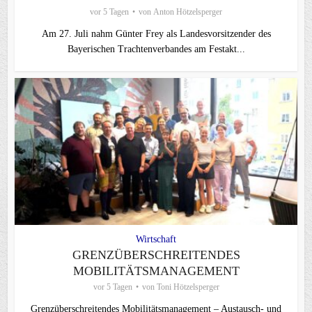
vor 5 Tagen
von
Anton Hötzelsperger
Am 27. Juli nahm Günter Frey als Landesvorsitzender des
Bayerischen Trachtenverbandes am Festakt...
Wirtschaft
GRENZÜBERSCHREITENDES
MOBILITÄTSMANAGEMENT
vor 5 Tagen
von
Toni Hötzelsperger
Grenzüberschreitendes Mobilitätsmanagement – Austausch- und