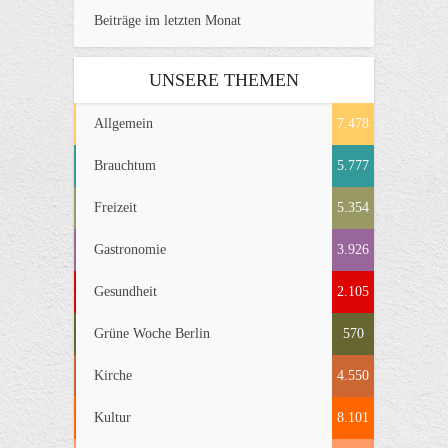
Beiträge im letzten Monat
UNSERE THEMEN
Allgemein
7.478
Brauchtum
5.777
Freizeit
5.354
Gastronomie
3.926
Gesundheit
2.105
Grüne Woche Berlin
570
Kirche
4.550
Kultur
8.101