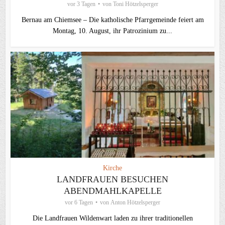
vor 3 Tagen
von
Toni Hötzelsperger
Bernau am Chiemsee – Die katholische Pfarrgemeinde feiert am
Montag, 10. August, ihr Patrozinium zu...
Kirche
LANDFRAUEN BESUCHEN
ABENDMAHLKAPELLE
vor 6 Tagen
von
Anton Hötzelsperger
Die Landfrauen Wildenwart laden zu ihrer traditionellen