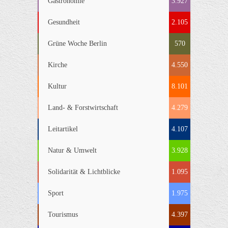
Gastronomie
3.927
Gesundheit
2.105
Grüne Woche Berlin
570
Kirche
4.550
Kultur
8.101
Land- & Forstwirtschaft
4.279
Leitartikel
4.107
Natur & Umwelt
3.928
Solidarität & Lichtblicke
1.095
Sport
1.975
Tourismus
4.397