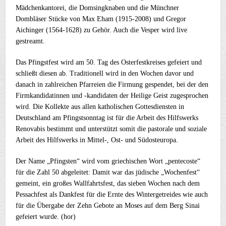
Mädchenkantorei, die Domsingknaben und die Münchner
Dombläser Stücke von Max Eham (1915-2008) und Gregor
Aichinger (1564-1628) zu Gehör. Auch die Vesper wird live
gestreamt.
Das Pfingstfest wird am 50. Tag des Osterfestkreises gefeiert und
schließt diesen ab. Traditionell wird in den Wochen davor und
danach in zahlreichen Pfarreien die Firmung gespendet, bei der den
Firmkandidatinnen und -kandidaten der Heilige Geist zugesprochen
wird. Die Kollekte aus allen katholischen Gottesdiensten in
Deutschland am Pfingstsonntag ist für die Arbeit des Hilfswerks
Renovabis bestimmt und unterstützt somit die pastorale und soziale
Arbeit des Hilfswerks in Mittel-, Ost- und Südosteuropa.
Der Name „Pfingsten“ wird vom griechischen Wort „pentecoste“
für die Zahl 50 abgeleitet: Damit war das jüdische „Wochenfest“
gemeint, ein großes Wallfahrtsfest, das sieben Wochen nach dem
Pessachfest als Dankfest für die Ernte des Wintergetreides wie auch
für die Übergabe der Zehn Gebote an Moses auf dem Berg Sinai
gefeiert wurde. (hor)