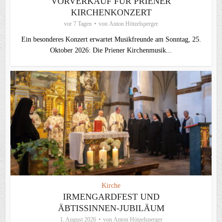
VORVERKAUF FÜR PRIENER
KIRCHENKONZERT
vor 7 Tagen
von
Anton Hötzelsperger
Ein besonderes Konzert erwartet Musikfreunde am Sonntag, 25.
Oktober 2026: Die Priener Kirchenmusik...
Kirche
IRMENGARDFEST UND
ÄBTISSINNEN-JUBILÄUM
1. August 2026
von
Anton Hötzelsperger