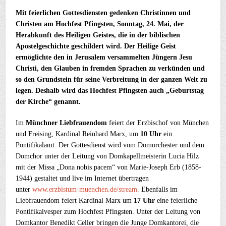
Mit feierlichen Gottesdiensten gedenken Christinnen und
Christen am Hochfest Pfingsten, Sonntag, 24. Mai, der
Herabkunft des Heiligen Geistes, die in der biblischen
Apostelgeschichte geschildert wird. Der Heilige Geist
ermöglichte den in Jerusalem versammelten Jüngern Jesu
Christi, den Glauben in fremden Sprachen zu verkünden und
so den Grundstein für seine Verbreitung in der ganzen Welt zu
legen. Deshalb wird das Hochfest Pfingsten auch „Geburtstag
der Kirche“ genannt.
Im
Münchner Liebfrauendom
feiert der Erzbischof von München
und Freising, Kardinal Reinhard Marx, um
10 Uhr
ein
Pontifikalamt. Der Gottesdienst wird vom Domorchester und dem
Domchor unter der Leitung von Domkapellmeisterin Lucia Hilz
mit der Missa „Dona nobis pacem“ von Marie-Joseph Erb (1858-
1944) gestaltet und live im Internet übertragen
unter
www.erzbistum-muenchen.de/stream
.
Ebenfalls im
Liebfrauendom feiert Kardinal Marx um
17 Uhr
eine feierliche
Pontifikalvesper zum Hochfest Pfingsten. Unter der Leitung von
Domkantor Benedikt Celler bringen die Junge Domkantorei, die