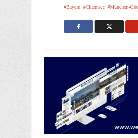
Bayern
Chiemsee
München-Obe