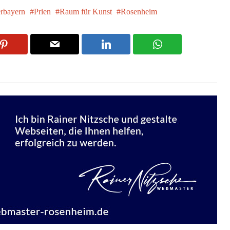
rbayern
Prien
Raum für Kunst
Rosenheim