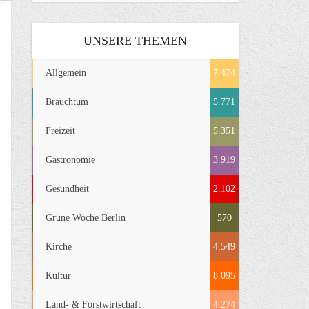
UNSERE THEMEN
Allgemein
7.474
Brauchtum
5.771
Freizeit
5.351
Gastronomie
3.919
Gesundheit
2.102
Grüne Woche Berlin
570
Kirche
4.549
Kultur
8.095
Land- & Forstwirtschaft
4.274