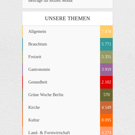
Beiträge im letzten Monat
UNSERE THEMEN
Allgemein
7.474
Brauchtum
5.771
Freizeit
5.351
Gastronomie
3.919
Gesundheit
2.102
Grüne Woche Berlin
570
Kirche
4.549
Kultur
8.095
Land- & Forstwirtschaft
4.274