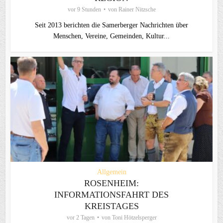
vor 9 Stunden
von
Rainer Nitzsche
Seit 2013 berichten die Samerberger Nachrichten über
Menschen, Vereine, Gemeinden, Kultur...
Allgemein
ROSENHEIM:
INFORMATIONSFAHRT DES
KREISTAGES
vor 2 Tagen
von
Toni Hötzelsperger