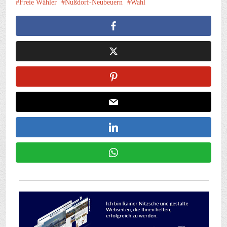
Freie Wähler
Nußdorf-Neubeuern
Wahl