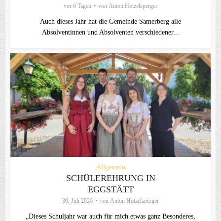
vor 6 Tagen
von
Anton Hötzelsperger
Auch dieses Jahr hat die Gemeinde Samerberg alle
Absolventinnen und Absolventen verschiedener...
Allgemein
SCHÜLEREHRUNG IN
EGGSTÄTT
30. Juli 2026
von
Anton Hötzelsperger
„Dieses Schuljahr war auch für mich etwas ganz Besonderes,