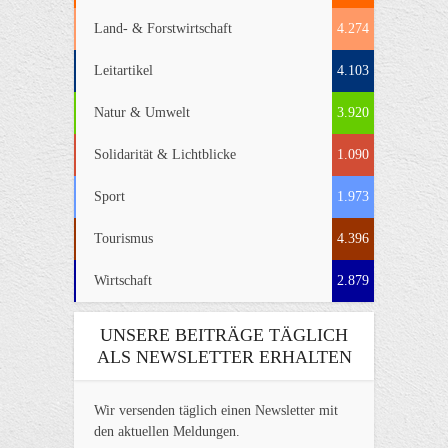
Land- & Forstwirtschaft
4.274
Leitartikel
4.103
Natur & Umwelt
3.920
Solidarität & Lichtblicke
1.090
Sport
1.973
Tourismus
4.396
Wirtschaft
2.879
UNSERE BEITRÄGE TÄGLICH
ALS NEWSLETTER ERHALTEN
Wir versenden täglich einen Newsletter mit
den aktuellen Meldungen.