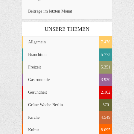
Beiträge im letzten Monat
UNSERE THEMEN
Allgemein
7.476
Brauchtum
5.773
Freizeit
5.351
Gastronomie
3.920
Gesundheit
2.102
Grüne Woche Berlin
570
Kirche
4.549
Kultur
8.095