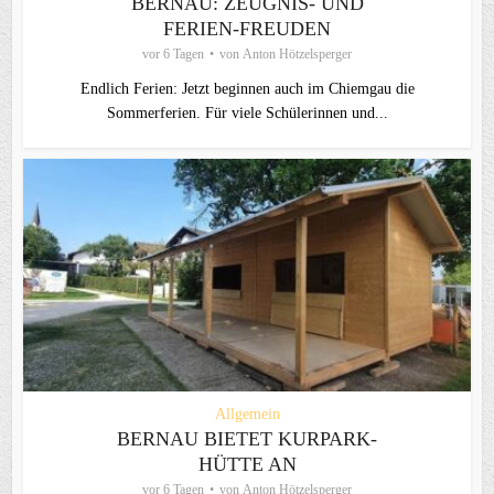
BERNAU: ZEUGNIS- UND
FERIEN-FREUDEN
vor 6 Tagen
von
Anton Hötzelsperger
Endlich Ferien: Jetzt beginnen auch im Chiemgau die
Sommerferien. Für viele Schülerinnen und...
Allgemein
BERNAU BIETET KURPARK-
HÜTTE AN
vor 6 Tagen
von
Anton Hötzelsperger