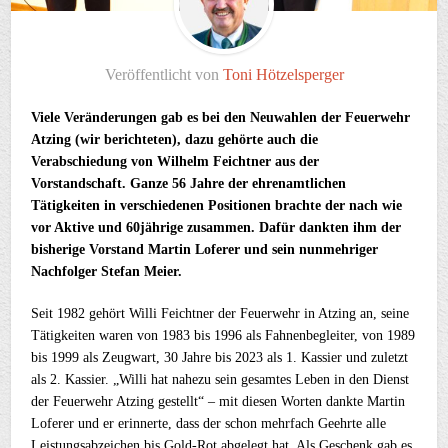
Veröffentlicht von
Toni Hötzelsperger
Viele Veränderungen gab es bei den Neuwahlen der Feuerwehr
Atzing (wir berichteten), dazu gehörte auch die
Verabschiedung von Wilhelm Feichtner aus der
Vorstandschaft. Ganze 56 Jahre der ehrenamtlichen
Tätigkeiten in verschiedenen Positionen brachte der nach wie
vor Aktive und 60jährige zusammen. Dafür dankten ihm der
bisherige Vorstand Martin Loferer und sein nunmehriger
Nachfolger Stefan Meier.
Seit 1982 gehört Willi Feichtner der Feuerwehr in Atzing an, seine
Tätigkeiten waren von 1983 bis 1996 als Fahnenbegleiter, von 1989
bis 1999 als Zeugwart, 30 Jahre bis 2023 als 1. Kassier und zuletzt
als 2. Kassier. „Willi hat nahezu sein gesamtes Leben in den Dienst
der Feuerwehr Atzing gestellt“ – mit diesen Worten dankte Martin
Loferer und er erinnerte, dass der schon mehrfach Geehrte alle
Leistungsabzeichen bis Gold-Rot abgelegt hat. Als Geschenk gab es