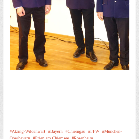
Atzing-Wildenwart
Bayern
Chiemgau
FFW
München-
Oberbayern
Prien am Chiemsee
Rosenheim