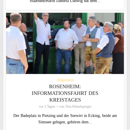
Staatssekretärin Daniela Ludwig hat dem...
Allgemein
ROSENHEIM:
INFORMATIONSFAHRT DES
KREISTAGES
vor 2 Tagen
von
Toni Hötzelsperger
Der Badeplatz in Pietzing und der Seewirt in Ecking, beide am
Simssee gelegen, gehören dem...