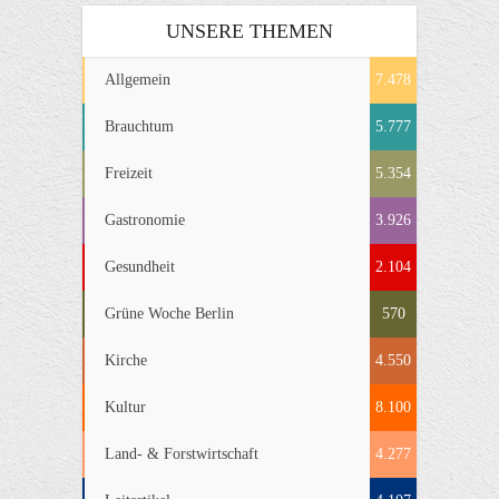
UNSERE THEMEN
Allgemein
7.478
Brauchtum
5.777
Freizeit
5.354
Gastronomie
3.926
Gesundheit
2.104
Grüne Woche Berlin
570
Kirche
4.550
Kultur
8.100
Land- & Forstwirtschaft
4.277