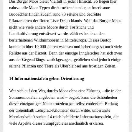
Das Burger Moos bietet Vielfalt in jeder Hinsicht. So liegen hier
nahezu alle Moor-Typen direkt nebeneinander, aufmerksame
Beobachter finden zudem rund 70 seltene und bedrohte
Pflanzenarten der Roten Liste Deutschlands. Weil das Burger Moos
nicht wie viele andere Moore durch Torfstiche und
Landkultivierung entwässert wurde, zählt es heute zu den
besterhaltenen Wildnismooren in Mitteleuropa. Dieses Biotop
konnte in über 10.000 Jahren wachsen und beherbergt so noch viele
Relikte aus der Eiszeit. Denn der einstige Inngletscher hat sich zwar
aus der Gegend längst zurückgezogen, geblieben sind jedoch einige
seltene Pflanzen und Tiere als Überbleibsel aus frostigen Zeiten.
14 Informationstafeln geben Orientierung
Wer sich auf den Weg durchs Moor ohne eine Führung – die in den
Sommermonaten angeboten wird – begibt, kann die Schönheiten
dieser einzigartigen Natur trotzdem gut selbst entdecken. Entlang
der dreieinhalb Lehrpfad-Kilometer durch wilde, unberührte
Moorlandschaft stehen 14 reich bebilderte Informationstafeln, die
viele Aspekte dieses Sumpfgebietes anschaulich erklären.