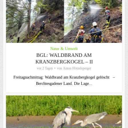
Natur & Umwelt
BGL: WALDBRAND AM
KRANZBERGKOGEL – II
vor 2 Tagen
von
Anton Hötzelsperger
Freitagnachmittag: Waldbrand am Kranzbergkogel gelöscht –
Berchtesgadener Land. Die Lage...