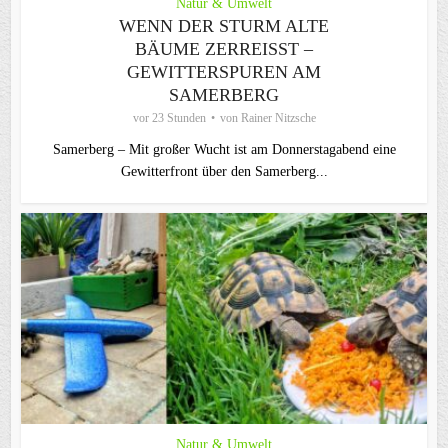
Natur & Umwelt
WENN DER STURM ALTE
BÄUME ZERREISST – G
EWITTERSPUREN AM S
AMERBERG
vor 23 Stunden
von
Rainer Nitzsche
Samerberg – Mit großer Wucht ist am Donnerstagabend eine
Gewitterfront über den Samerberg...
Natur & Umwelt