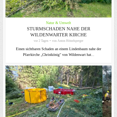
Natur & Umwelt
STURMSCHADEN NAHE DER
WILDENWARTER KIRCHE
vor 2 Tagen
von
Anton Hötzelsperger
Einen sichtbaren Schaden an einem Lindenbaum nahe der
Pfarrkirche „Christkönig“ von Wildenwart hat...