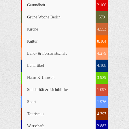
Gesundheit
2.106
Grüne Woche Berlin
570
Kirche
4.553
Kultur
8.104
Land- & Forstwirtschaft
4.279
Leitartikel
4.108
Natur & Umwelt
3.929
Solidarität & Lichtblicke
1.097
Sport
1.976
Tourismus
4.397
Wirtschaft
2.882