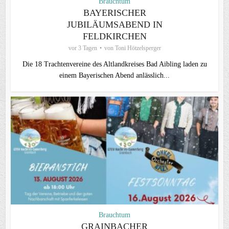
Brauchtum
BAYERISCHER
JUBILÄUMSABEND IN
FELDKIRCHEN
vor 3 Tagen
von
Toni Hötzelsperger
Die 18 Trachtenvereine des Altlandkreises Bad Aibling laden zu
einem Bayerischen Abend anlässlich...
Brauchtum
GRAINBACHER