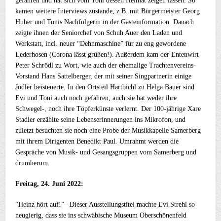
gefahren und hat sich vom Toni dessen Heimat zeigen lassen. So
kamen weitere Interviews zustande, z.B. mit Bürgermeister Georg
Huber und Tonis Nachfolgerin in der Gästeinformation. Danach
zeigte ihnen der Seniorchef von Schuh Auer den Laden und
Werkstatt, incl. neuer “Dehnmaschine” für zu eng gewordene
Lederhosen (Corona lässt grüßen!). Außerdem kam der Entenwirt
Peter Schrödl zu Wort, wie auch der ehemalige Trachtenvereins-
Vorstand Hans Sattelberger, der mit seiner Singpartnerin einige
Jodler beisteuerte. In den Ortsteil Hartbichl zu Helga Bauer sind
Evi und Toni auch noch gefahren, auch sie hat weder ihre
Schwegel-, noch ihre Töpferkünste verlernt. Der 100-jährige Xare
Stadler erzählte seine Lebenserinnerungen ins Mikrofon, und
zuletzt besuchten sie noch eine Probe der Musikkapelle Samerberg
mit ihrem Dirigenten Benedikt Paul. Umrahmt werden die
Gespräche von Musik- und Gesangsgruppen vom Samerberg und
drumherum.
Freitag, 24. Juni 2022:
“Heinz hört auf!”– Dieser Ausstellungstitel machte Evi Strehl so
neugierig, dass sie ins schwäbische Museum Oberschönenfeld