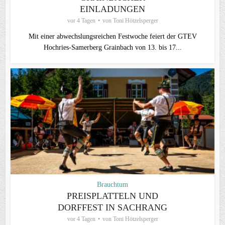
EINLADUNGEN
vor 4 Tagen
von
Toni Hötzelsperger
Mit einer abwechslungsreichen Festwoche feiert der GTEV
Hochries-Samerberg Grainbach von 13. bis 17...
Brauchtum
PREISPLATTELN UND
DORFFEST IN SACHRANG
vor 4 Tagen
von
Toni Hötzelsperger