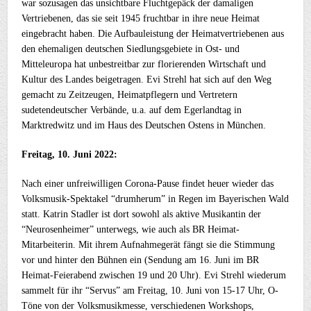
war sozusagen das unsichtbare Fluchtgepäck der damaligen
Vertriebenen, das sie seit 1945 fruchtbar in ihre neue Heimat
eingebracht haben. Die Aufbauleistung der Heimatvertriebenen aus
den ehemaligen deutschen Siedlungsgebiete in Ost- und
Mitteleuropa hat unbestreitbar zur florierenden Wirtschaft und
Kultur des Landes beigetragen. Evi Strehl hat sich auf den Weg
gemacht zu Zeitzeugen, Heimatpflegern und Vertretern
sudetendeutscher Verbände, u.a. auf dem Egerlandtag in
Marktredwitz und im Haus des Deutschen Ostens in München.
Freitag, 10. Juni 2022:
Nach einer unfreiwilligen Corona-Pause findet heuer wieder das
Volksmusik-Spektakel “drumherum” in Regen im Bayerischen Wald
statt. Katrin Stadler ist dort sowohl als aktive Musikantin der
“Neurosenheimer” unterwegs, wie auch als BR Heimat-
Mitarbeiterin. Mit ihrem Aufnahmegerät fängt sie die Stimmung
vor und hinter den Bühnen ein (Sendung am 16. Juni im BR
Heimat-Feierabend zwischen 19 und 20 Uhr). Evi Strehl wiederum
sammelt für ihr “Servus” am Freitag, 10. Juni von 15-17 Uhr, O-
Töne von der Volksmusikmesse, verschiedenen Workshops,