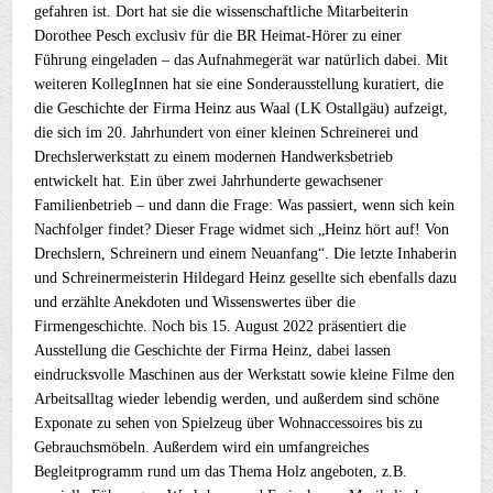
gefahren ist. Dort hat sie die wissenschaftliche Mitarbeiterin
Dorothee Pesch exclusiv für die BR Heimat-Hörer zu einer
Führung eingeladen – das Aufnahmegerät war natürlich dabei. Mit
weiteren KollegInnen hat sie eine Sonderausstellung kuratiert, die
die Geschichte der Firma Heinz aus Waal (LK Ostallgäu) aufzeigt,
die sich im 20. Jahrhundert von einer kleinen Schreinerei und
Drechslerwerkstatt zu einem modernen Handwerksbetrieb
entwickelt hat. Ein über zwei Jahrhunderte gewachsener
Familienbetrieb – und dann die Frage: Was passiert, wenn sich kein
Nachfolger findet? Dieser Frage widmet sich „Heinz hört auf! Von
Drechslern, Schreinern und einem Neuanfang“. Die letzte Inhaberin
und Schreinermeisterin Hildegard Heinz gesellte sich ebenfalls dazu
und erzählte Anekdoten und Wissenswertes über die
Firmengeschichte. Noch bis 15. August 2022 präsentiert die
Ausstellung die Geschichte der Firma Heinz, dabei lassen
eindrucksvolle Maschinen aus der Werkstatt sowie kleine Filme den
Arbeitsalltag wieder lebendig werden, und außerdem sind schöne
Exponate zu sehen von Spielzeug über Wohnaccessoires bis zu
Gebrauchsmöbeln. Außerdem wird ein umfangreiches
Begleitprogramm rund um das Thema Holz angeboten, z.B.