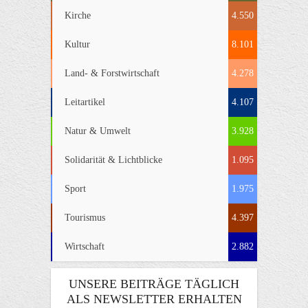
Kirche
4.550
Kultur
8.101
Land- & Forstwirtschaft
4.278
Leitartikel
4.107
Natur & Umwelt
3.928
Solidarität & Lichtblicke
1.095
Sport
1.975
Tourismus
4.397
Wirtschaft
2.882
UNSERE BEITRÄGE TÄGLICH
ALS NEWSLETTER ERHALTEN