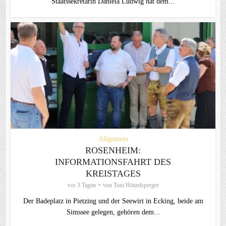
Staatssekretärin Daniela Ludwig hat dem...
Allgemein
ROSENHEIM:
INFORMATIONSFAHRT DES
KREISTAGES
vor 3 Tagen
von
Toni Hötzelsperger
Der Badeplatz in Pietzing und der Seewirt in Ecking, beide am
Simssee gelegen, gehören dem...