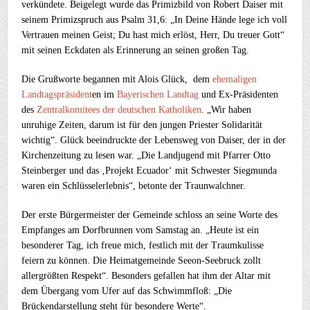
verkündete. Beigelegt wurde das Primizbild von Robert Daiser mit
seinem Primizspruch aus Psalm 31,6: „In Deine Hände lege ich voll
Vertrauen meinen Geist; Du hast mich erlöst, Herr, Du treuer Gott“
mit seinen Eckdaten als Erinnerung an seinen großen Tag.
Die Grußworte begannen mit Alois Glück, dem
ehemaligen
Landtagspräsident
en im
Bayerischen Landtag
und Ex-Präsidenten
des
Zentralkomitees der deutschen Katholiken
. „Wir haben
unruhige Zeiten, darum ist für den jungen Priester Solidarität
wichtig“. Glück beeindruckte der Lebensweg von Daiser, der in der
Kirchenzeitung zu lesen war. „Die Landjugend mit Pfarrer Otto
Steinberger und das ‚Projekt Ecuador‘ mit Schwester Siegmunda
waren ein Schlüsselerlebnis“, betonte der Traunwalchner.
Der erste Bürgermeister der Gemeinde schloss an seine Worte des
Empfanges am Dorfbrunnen vom Samstag an. „Heute ist ein
besonderer Tag, ich freue mich, festlich mit der Traumkulisse
feiern zu können. Die Heimatgemeinde Seeon-Seebruck zollt
allergrößten Respekt“. Besonders gefallen hat ihm der Altar mit
dem Übergang vom Ufer auf das Schwimmfloß: „Die
Brückendarstellung steht für besondere Werte“.