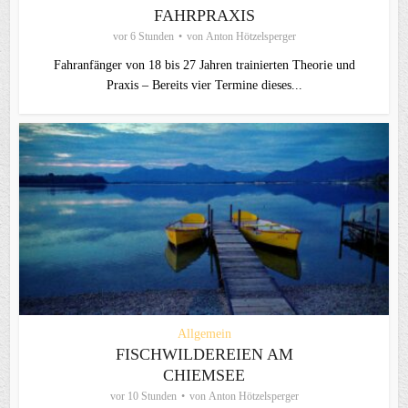
FAHRPRAXIS
vor 6 Stunden
von
Anton Hötzelsperger
Fahranfänger von 18 bis 27 Jahren trainierten Theorie und
Praxis – Bereits vier Termine dieses...
Allgemein
FISCHWILDEREIEN AM
CHIEMSEE
vor 10 Stunden
von
Anton Hötzelsperger