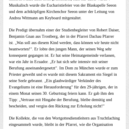
Musikalisch wurde die Eucharistiefeier von der Blaskapelle Seeon
und dem achtköpfigen Kirchenchor Seeon unter der Leitung von
Andrea Wittmann am Keyboard mitgestaltet.
Die Predigt übernahm einer der Studienbegleiter von Robert Daiser,
Benjamin Gnan aus Trostberg, der in der Pfarrei Dachau Pfarrer
ist. „Was soll aus diesem Kind werden, dass können wir heute nicht
beantworten!“. Er lobte den jungen Mann, der seinen Weg sehr
konsequent gegangen ist. Er hat seine Heimatgemeinde verlassen,
war ein Jahr in Ecuador. „Er hat sich sehr intensiv mit seiner
Berufung auseinandergesetzt“. Im Dom zu München wurde er zum
Priester geweiht und es wurde mit diesem Sakrament ein Siegel in
seine Seele gebrannt. „Ein glaubwürdiger Verkünder des
Evangeliums ist eine Herausforderung“ für den 29-jährigen, der in
einem Monat seinen 30. Geburtstag feiern kann. Er gab ihm den
Tipp: „Vertraue mit Hingabe der Berufung, bleibe demütig und
bescheiden, und vergiss den Rückzug zur Erholung nicht!“
Die Kollekte, die von den Wortgottesdienstleitern aus Truchtlaching
eingesammelt wurde, bleibt in der Pfarrei, wie die Organisation