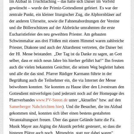
Im Alzbad in Truchtlaching – das hatte sich Daiser im Vorfeld
gewünscht – wurde der Primiz-Gottesdienst gefeiert. Es war der
zentrale Punkt, ein kleiner liturgischer Zug, die Alphornbläser auf
der anderen Uferseite, sowie die Fahnenabordnungen der Vereine
und die Böllerschützen auf der Alzbrücke umrahmten die erste
Eucharistiefeier des neu geweihten Priester. Am gebauten
Schwimmaltar aus drei Flößen mit einem Himmel waren zahlreiche
Priester, Diakone und auch der Altardienst vertreten, die Daiser bei
der Hl. Messe beistanden. „Der Tag ist da Danke zu sagen, an Gott
selber, dass er mich neun Jahre bis hierher geführt hat!“ Ihn freuten
auch die vielen bekannten Gesichter, die seinen Weg begleitet haben
und alle die das sind. Pfarrer Rüdiger Karmann führte in der
Begrüßung auch die Teilnehmer ein, die via Internet der Messe
beiwohnen konnten. Sie konnten zu Hause über den Livestream den
Gottesdient mitverfolgen (und jederzeit noch auf der Homepage des
Pfarrverbandes
www.PV-Seeon.de
unter „Aktuelles“ bzw. auf den
Samerberger Nahchrichten hier
). Und die Besucher, die ins Alzbad
gekommen sind, konnten sich über einen bestens gestalteten
Veranstaltungsort freuen. Über das ganze Gelände hatte die Fa.
Musik Mayer aus Aiging die Akustik perfekt gesteuert, so dass die
hinteren Plätze auch noch „Mittendrin, statt nur dabei waren“.