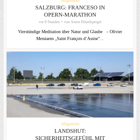
Allgemein
SALZBURG: FRANCESO IN
OPERN-MARATHON
vor 8 Stunden
von
Anton Hötzelsperger
Vierstündige Meditation über Natur und Glaube – Olivier
Messiaens „Saint François d‘Assise“...
Allgemein
LANDSHUT:
SICHERHEITSGEFÜHL MIT