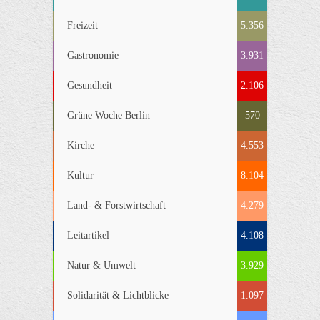
Freizeit
5.356
Gastronomie
3.931
Gesundheit
2.106
Grüne Woche Berlin
570
Kirche
4.553
Kultur
8.104
Land- & Forstwirtschaft
4.279
Leitartikel
4.108
Natur & Umwelt
3.929
Solidarität & Lichtblicke
1.097