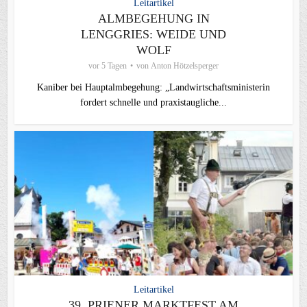
Leitartikel
ALMBEGEHUNG IN
LENGGRIES: WEIDE UND
WOLF
vor 5 Tagen
von
Anton Hötzelsperger
Kaniber bei Hauptalmbegehung: „Landwirtschaftsministerin
fordert schnelle und praxistaugliche...
Leitartikel
39. PRIENER MARKTFEST AM