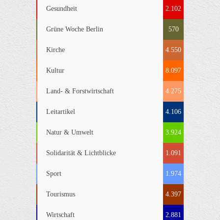
Gesundheit
2.102
Grüne Woche Berlin
570
Kirche
4.550
Kultur
8.097
Land- & Forstwirtschaft
4.275
Leitartikel
4.106
Natur & Umwelt
3.924
Solidarität & Lichtblicke
1.091
Sport
1.974
Tourismus
4.397
Wirtschaft
2.881