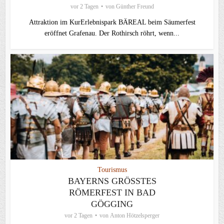
vor 2 Tagen
von
Günther Freund
Attraktion im KurErlebnispark BÄREAL beim Säumerfest
eröffnet Grafenau. Der Rothirsch röhrt, wenn...
Tourismus
BAYERNS GRÖSSTES R
ÖMERFEST IN BAD G
ÖGGING
vor 2 Tagen
von
Anton Hötzelsperger