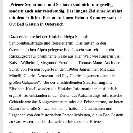
Priener Seniorinnen und Senioren sind nicht nur gesellig,
sondern auch sehr reisefreudig. Das jüngste Ziel einer Ausfahrt
mit dem örtlichen Busunternehmen Helmut Krumrey war der
Ort Bad Gastein in Österreich.
Dazu erläuterte bei der Hinfahrt Helga Stampfl als
Seniorenbeauftragte und Reiseleiterin: „Das mitten in den
österreichischen Alpen gelegene Bad Gastein war seit jeher ein
Rückzugsort für prominente Gäste aus aller Welt wie Kaiserin Sisi,
Kaiser Wilhelm I, Siegmund Freud oder Thomas Mann. Auch der
Schah von Persien logierte in den 1960er Jahren hier. Mit Liza
Minelli, Charles Aznavour und Ray Charles begannen dann die
großen Galajahre“. Bei der anschließenden Stadtführung mit
Elisabeth Kroell wurden die Hinfahrt-Informationen ausführlich
ergänzt. So entstanden in den Zeiten des Aufschwungs futuristische
Gebäude wie das Kongresszentrum oder die Felsentherme, sie boten
Raum für Große Shows. Sehr unterhaltsame Geschichten und
Legenden von den historischen Persönlichkeiten, die in Bad Gastein
zu Gast waren, fanden das weitere Interesse der Priener.