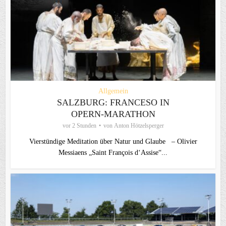
Allgemein
SALZBURG: FRANCESO IN
OPERN-MARATHON
vor 2 Stunden
von
Anton Hötzelsperger
Vierstündige Meditation über Natur und Glaube – Olivier
Messiaens „Saint François d‘Assise“...