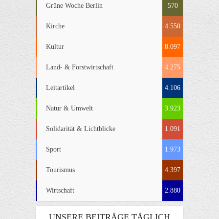
Grüne Woche Berlin
570
Kirche
4.550
Kultur
8.097
Land- & Forstwirtschaft
4.275
Leitartikel
4.106
Natur & Umwelt
3.923
Solidarität & Lichtblicke
1.091
Sport
1.973
Tourismus
4.397
Wirtschaft
2.880
UNSERE BEITRÄGE TÄGLICH