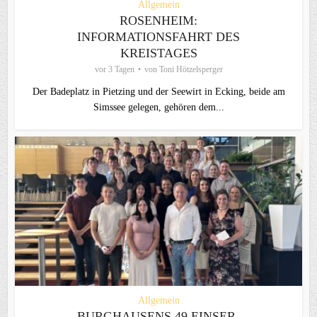
Allgemein
ROSENHEIM:
INFORMATIONSFAHRT DES
KREISTAGES
vor 3 Tagen
von
Toni Hötzelsperger
Der Badeplatz in Pietzing und der Seewirt in Ecking, beide am
Simssee gelegen, gehören dem...
Allgemein
BURGHAUSENS 49 EINSER-