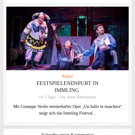
Kultur
FESTSPIELENDSPURT IN
IMMLING
vor 5 Tagen
von
Anton Hötzelsperger
Mit Giuseppe Verdis meisterhafter Oper „Un ballo in maschera“
neigt sich das Immling Festival...
Schreibe einen Kommentar