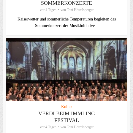
SOMMERKONZERTE
vor 4 Tagen
von
Toni Hötzelsperger
Kaiserwetter und sommerliche Temperaturen begleiten das
Sommerkonzert der Musikinitiative...
Kultur
VERDI BEIM IMMLING
FESTIVAL
vor 4 Tagen
von
Toni Hötzelsperger