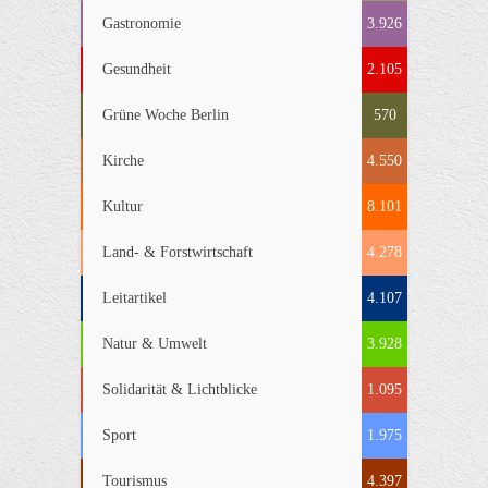
Gastronomie
3.926
Gesundheit
2.105
Grüne Woche Berlin
570
Kirche
4.550
Kultur
8.101
Land- & Forstwirtschaft
4.278
Leitartikel
4.107
Natur & Umwelt
3.928
Solidarität & Lichtblicke
1.095
Sport
1.975
Tourismus
4.397