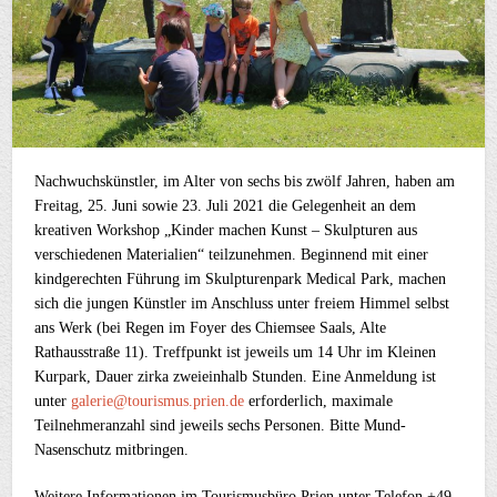
Nachwuchskünstler, im Alter von sechs bis zwölf Jahren, haben am
Freitag, 25. Juni sowie 23. Juli 2021 die Gelegenheit an dem
kreativen Workshop „Kinder machen Kunst – Skulpturen aus
verschiedenen Materialien“ teilzunehmen. Beginnend mit einer
kindgerechten Führung im Skulpturenpark Medical Park, machen
sich die jungen Künstler im Anschluss unter freiem Himmel selbst
ans Werk (bei Regen im Foyer des Chiemsee Saals, Alte
Rathausstraße 11). Treffpunkt ist jeweils um 14 Uhr im Kleinen
Kurpark, Dauer zirka zweieinhalb Stunden. Eine Anmeldung ist
unter
galerie@tourismus.prien.de
erforderlich, maximale
Teilnehmeranzahl sind jeweils sechs Personen. Bitte Mund-
Nasenschutz mitbringen.
Weitere Informationen im Tourismusbüro Prien unter Telefon +49