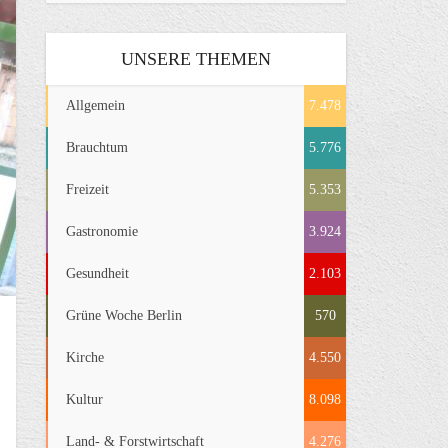
UNSERE THEMEN
Allgemein
7.478
Brauchtum
5.776
Freizeit
5.353
Gastronomie
3.924
Gesundheit
2.103
Grüne Woche Berlin
570
Kirche
4.550
Kultur
8.098
Land- & Forstwirtschaft
4.276