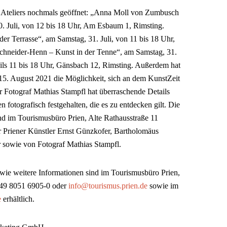
e Ateliers nochmals geöffnet: „Anna Moll von Zumbusch
0. Juli, von 12 bis 18 Uhr, Am Esbaum 1, Rimsting.
er Terrasse“, am Samstag, 31. Juli, von 11 bis 18 Uhr,
 Schneider-Henn – Kunst in der Tenne“, am Samstag, 31.
eils 11 bis 18 Uhr, Gänsbach 12, Rimsting. Außerdem hat
 15. August 2021 die Möglichkeit, sich an dem KunstZeit
r Fotograf Mathias Stampfl hat überraschende Details
fotografisch festgehalten, die es zu entdecken gilt. Die
d im Tourismusbüro Prien, Alte Rathausstraße 11
der Priener Künstler Ernst Günzkofer, Bartholomäus
owie von Fotograf Mathias Stampfl.
wie weitere Informationen sind im Tourismusbüro Prien,
 +49 8051 6905-0 oder
info@tourismus.prien.de
sowie im
e
erhältlich.