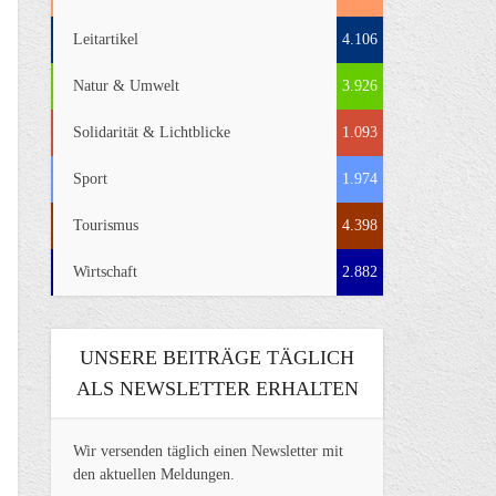
Leitartikel
4.106
Natur & Umwelt
3.926
Solidarität & Lichtblicke
1.093
Sport
1.974
Tourismus
4.398
Wirtschaft
2.882
UNSERE BEITRÄGE TÄGLICH
ALS NEWSLETTER ERHALTEN
Wir versenden täglich einen Newsletter mit
den aktuellen Meldungen.