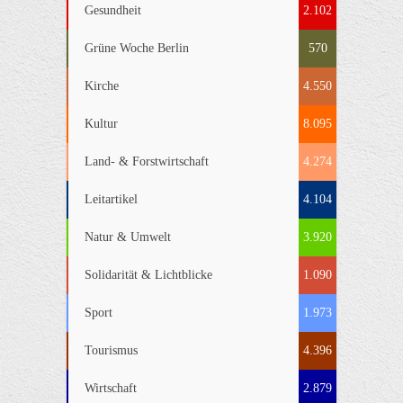
Gesundheit
2.102
Grüne Woche Berlin
570
Kirche
4.550
Kultur
8.095
Land- & Forstwirtschaft
4.274
Leitartikel
4.104
Natur & Umwelt
3.920
Solidarität & Lichtblicke
1.090
Sport
1.973
Tourismus
4.396
Wirtschaft
2.879