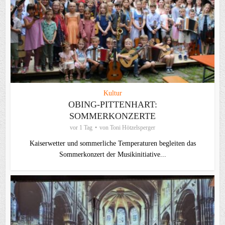
Kultur
OBING-PITTENHART:
SOMMERKONZERTE
vor 1 Tag
von
Toni Hötzelsperger
Kaiserwetter und sommerliche Temperaturen begleiten das
Sommerkonzert der Musikinitiative...