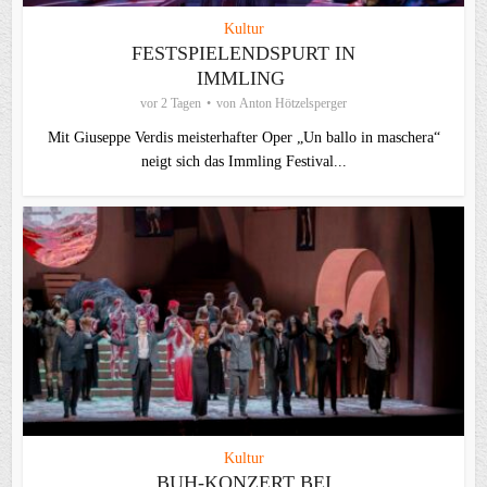
Kultur
FESTSPIELENDSPURT IN
IMMLING
vor 2 Tagen
von
Anton Hötzelsperger
Mit Giuseppe Verdis meisterhafter Oper „Un ballo in maschera“
neigt sich das Immling Festival...
Kultur
BUH-KONZERT BEI