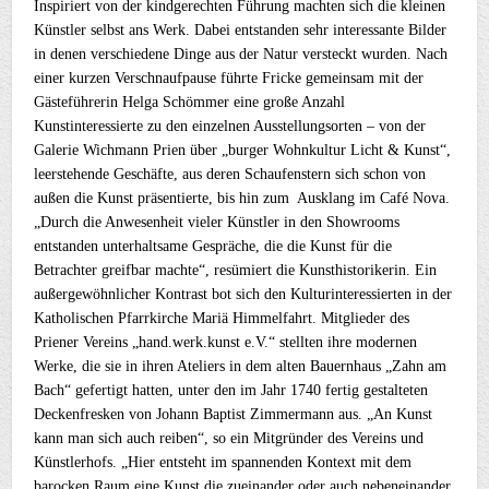
Inspiriert von der kindgerechten Führung machten sich die kleinen
Künstler selbst ans Werk. Dabei entstanden sehr interessante Bilder
in denen verschiedene Dinge aus der Natur versteckt wurden. Nach
einer kurzen Verschnaufpause führte Fricke gemeinsam mit der
Gästeführerin Helga Schömmer eine große Anzahl
Kunstinteressierte zu den einzelnen Ausstellungsorten – von der
Galerie Wichmann Prien über „burger Wohnkultur Licht & Kunst“,
leerstehende Geschäfte, aus deren Schaufenstern sich schon von
außen die Kunst präsentierte, bis hin zum Ausklang im Café Nova.
„Durch die Anwesenheit vieler Künstler in den Showrooms
entstanden unterhaltsame Gespräche, die die Kunst für die
Betrachter greifbar machte“, resümiert die Kunsthistorikerin. Ein
außergewöhnlicher Kontrast bot sich den Kulturinteressierten in der
Katholischen Pfarrkirche Mariä Himmelfahrt. Mitglieder des
Priener Vereins „hand.werk.kunst e.V.“ stellten ihre modernen
Werke, die sie in ihren Ateliers in dem alten Bauernhaus „Zahn am
Bach“ gefertigt hatten, unter den im Jahr 1740 fertig gestalteten
Deckenfresken von Johann Baptist Zimmermann aus. „An Kunst
kann man sich auch reiben“, so ein Mitgründer des Vereins und
Künstlerhofs. „Hier entsteht im spannenden Kontext mit dem
barocken Raum eine Kunst die zueinander oder auch nebeneinander