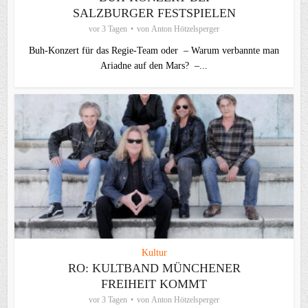
SALZBURGER FESTSPIELEN
vor 3 Tagen
von
Anton Hötzelsperger
Buh-Konzert für das Regie-Team oder – Warum verbannte man
Ariadne auf den Mars? –...
Kultur
RO: KULTBAND MÜNCHENER
FREIHEIT KOMMT
vor 3 Tagen
von
Anton Hötzelsperger