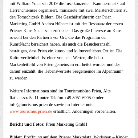
mit William Youn seit 2019 die Inselkonzerte – Kammermusik auf
Herrenchiemsee organisiert, musizierte mit zwei Meisterschülern zu
den Tomschiczek Bildern. Die Geschäftsführerin der Prien
Marketing GmbH Andrea Hübner ist mit der Resonanz der ersten
Priener KunstNacht sehr zufrieden. Das große Interesse an Kunst
sowohl bei den Partnern vor Ort, die das Programm der
KunstNacht bereichert haben, als auch die Besucheranzahl
bestätigen, dass Prien ein kunst- und kulturverliebter Ort ist. Die
Kulturverliebtheit ist einer von acht Werten, die beim
Markenleitbild von Prien gemeinsam erarbeitet wurden und der
darauf einzahlt, die „lebenswerteste Seegemeinde im Alpenraum“
zu werden.
Weitere Informationen sind im Tourismusbüro Prien, Alte
Rathausstraße 11 unter Telefon +49 8051 6905-0 oder
info@tourismus.prien.de sowie im Internet unter
www.tourismus.prien.de
erhältlich. Änderungen vorbehalten.
Bericht und Fotos:
Prien Marketing GmbH
Bilder:
Eröffnung auf dem Priener Marktplatz, Workshop – Kinder