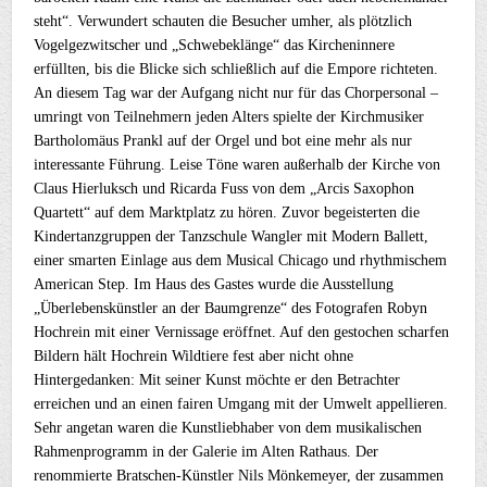
steht“. Verwundert schauten die Besucher umher, als plötzlich
Vogelgezwitscher und „Schwebeklänge“ das Kircheninnere
erfüllten, bis die Blicke sich schließlich auf die Empore richteten.
An diesem Tag war der Aufgang nicht nur für das Chorpersonal –
umringt von Teilnehmern jeden Alters spielte der Kirchmusiker
Bartholomäus Prankl auf der Orgel und bot eine mehr als nur
interessante Führung. Leise Töne waren außerhalb der Kirche von
Claus Hierluksch und Ricarda Fuss von dem „Arcis Saxophon
Quartett“ auf dem Marktplatz zu hören. Zuvor begeisterten die
Kindertanzgruppen der Tanzschule Wangler mit Modern Ballett,
einer smarten Einlage aus dem Musical Chicago und rhythmischem
American Step. Im Haus des Gastes wurde die Ausstellung
„Überlebenskünstler an der Baumgrenze“ des Fotografen Robyn
Hochrein mit einer Vernissage eröffnet. Auf den gestochen scharfen
Bildern hält Hochrein Wildtiere fest aber nicht ohne
Hintergedanken: Mit seiner Kunst möchte er den Betrachter
erreichen und an einen fairen Umgang mit der Umwelt appellieren.
Sehr angetan waren die Kunstliebhaber von dem musikalischen
Rahmenprogramm in der Galerie im Alten Rathaus. Der
renommierte Bratschen-Künstler Nils Mönkemeyer, der zusammen