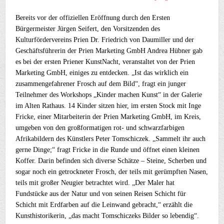
Bereits vor der offiziellen Eröffnung durch den Ersten
Bürgermeister Jürgen Seifert, den Vorsitzenden des
Kulturfördervereins Prien Dr. Friedrich von Daumiller und der
Geschäftsführerin der Prien Marketing GmbH Andrea Hübner gab
es bei der ersten Priener KunstNacht, veranstaltet von der Prien
Marketing GmbH, einiges zu entdecken. „Ist das wirklich ein
zusammengefahrener Frosch auf dem Bild“, fragt ein junger
Teilnehmer des Workshops „Kinder machen Kunst“ in der Galerie
im Alten Rathaus. 14 Kinder sitzen hier, im ersten Stock mit Inge
Fricke, einer Mitarbeiterin der Prien Marketing GmbH, im Kreis,
umgeben von den großformatigen rot- und schwarzfarbigen
Afrikabildern des Künstlers Peter Tomschiczek. „Sammelt ihr auch
gerne Dinge;“ fragt Fricke in die Runde und öffnet einen kleinen
Koffer. Darin befinden sich diverse Schätze – Steine, Scherben und
sogar noch ein getrockneter Frosch, der teils mit gerümpften Nasen,
teils mit großer Neugier betrachtet wird. „Der Maler hat
Fundstücke aus der Natur und von seinen Reisen Schicht für
Schicht mit Erdfarben auf die Leinwand gebracht,“ erzählt die
Kunsthistorikerin, „das macht Tomschiczeks Bilder so lebendig“.