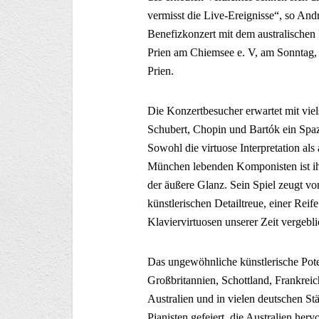
vermisst die Live-Ereignisse“, so An
Benefizkonzert mit dem australischen 
Prien am Chiemsee e. V, am Sonntag,
Prien.
Die Konzertbesucher erwartet mit viel
Schubert, Chopin und Bartók ein Spaz
Sowohl die virtuose Interpretation al
München lebenden Komponisten ist ihm
der äußere Glanz. Sein Spiel zeugt vo
künstlerischen Detailtreue, einer Rei
Klaviervirtuosen unserer Zeit vergebli
Das ungewöhnliche künstlerische Potent
Großbritannien, Schottland, Frankreic
Australien und in vielen deutschen St
Pianisten gefeiert, die Australien herv