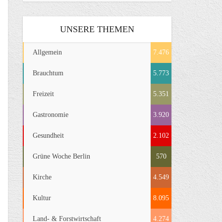
UNSERE THEMEN
Allgemein
7.476
Brauchtum
5.773
Freizeit
5.351
Gastronomie
3.920
Gesundheit
2.102
Grüne Woche Berlin
570
Kirche
4.549
Kultur
8.095
Land- & Forstwirtschaft
4.274