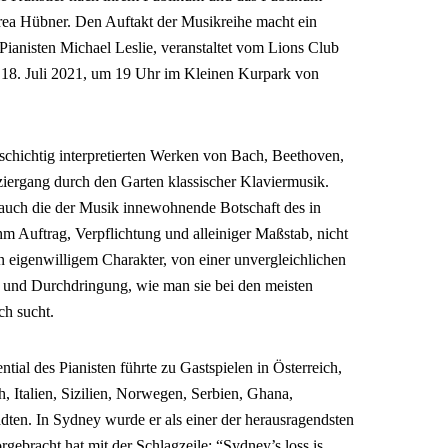
drea Hübner. Den Auftakt der Musikreihe macht ein
Pianisten Michael Leslie, veranstaltet vom Lions Club
 18. Juli 2021, um 19 Uhr im Kleinen Kurpark von
schichtig interpretierten Werken von Bach, Beethoven,
iergang durch den Garten klassischer Klaviermusik.
s auch die der Musik innewohnende Botschaft des in
 Auftrag, Verpflichtung und alleiniger Maßstab, nicht
n eigenwilligem Charakter, von einer unvergleichlichen
fe und Durchdringung, wie man sie bei den meisten
ch sucht.
ial des Pianisten führte zu Gastspielen in Österreich,
h, Italien, Sizilien, Norwegen, Serbien, Ghana,
ädten. In Sydney wurde er als einer der herausragendsten
orgebracht hat mit der Schlagzeile: “Sydney’s loss is