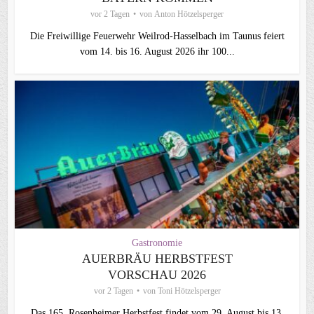
vor 2 Tagen
von
Anton Hötzelsperger
Die Freiwillige Feuerwehr Weilrod-Hasselbach im Taunus feiert
vom 14. bis 16. August 2026 ihr 100...
Gastronomie
AUERBRÄU HERBSTFEST
VORSCHAU 2026
vor 2 Tagen
von
Toni Hötzelsperger
Das 165. Rosenheimer Herbstfest findet vom 29. August bis 13.