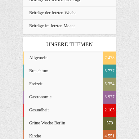
Beiträge der letzten Woche
Beiträge im letzten Monat
UNSERE THEMEN
Allgemein
7.478
Brauchtum
5.777
Freizeit
5.354
Gastronomie
3.927
Gesundheit
2.105
Grüne Woche Berlin
570
Kirche
4.551