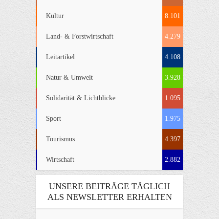
Kultur
8.101
Land- & Forstwirtschaft
4.279
Leitartikel
4.108
Natur & Umwelt
3.928
Solidarität & Lichtblicke
1.095
Sport
1.975
Tourismus
4.397
Wirtschaft
2.882
UNSERE BEITRÄGE TÄGLICH
ALS NEWSLETTER ERHALTEN