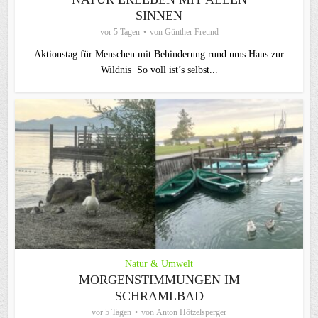
SINNEN
vor 5 Tagen
von
Günther Freund
Aktionstag für Menschen mit Behinderung rund ums Haus zur
Wildnis So voll ist’s selbst...
Natur & Umwelt
MORGENSTIMMUNGEN IM
SCHRAMLBAD
vor 5 Tagen
von
Anton Hötzelsperger