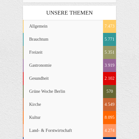
UNSERE THEMEN
Allgemein
7.473
Brauchtum
5.771
Freizeit
5.351
Gastronomie
3.919
Gesundheit
2.102
Grüne Woche Berlin
570
Kirche
4.549
Kultur
8.095
Land- & Forstwirtschaft
4.274