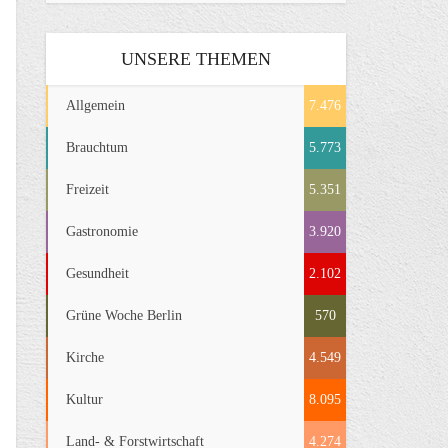
UNSERE THEMEN
Allgemein
7.476
Brauchtum
5.773
Freizeit
5.351
Gastronomie
3.920
Gesundheit
2.102
Grüne Woche Berlin
570
Kirche
4.549
Kultur
8.095
Land- & Forstwirtschaft
4.274