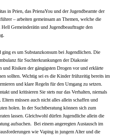
ritas in Prien, das PrienaYou und der Jugendbeamte der
führer – arbeiten gemeinsam an Themen, welche die
si Hell Gemeinderätin und Jugendbeauftragte den
ng.
d ging es um Substanzkonsum bei Jugendlichen. Die
hambulanz für Suchterkrankungen der Diakonie
 und Risiken der gängigsten Drogen vor und erklärte
en sollten. Wichtig sei es die Kinder frühzeitig bereits im
formieren und klare Regeln für den Umgang zu setzen.
akt und kritisieren Sie stets nur das Verhalten, niemals
. Eltern müssen auch nicht alles allein schaffen und
uten holen. In der Suchtberatung können sich zum
aten lassen. Gleichwohl dürfen Jugendliche allein die
atung aufsuchen. Bei einem angeregten Austausch im
ausforderungen wie Vaping in jungem Alter und die