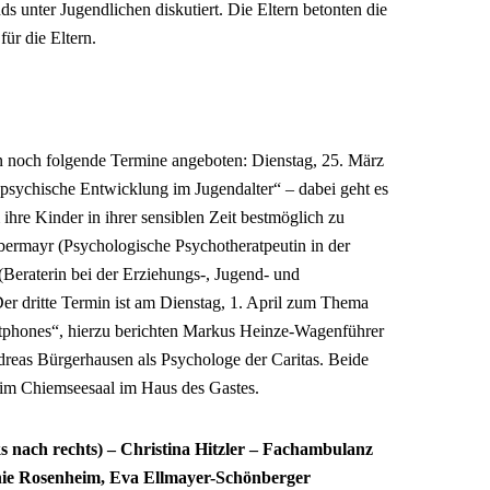
s unter Jugendlichen diskutiert. Die Eltern betonten die
ür die Eltern.
n noch folgende Termine angeboten: Dienstag, 25. März
psychische Entwicklung im Jugendalter“ – dabei geht es
hre Kinder in ihrer sensiblen Zeit bestmöglich zu
bermayr (Psychologische Psychotheratpeutin in der
eraterin bei der Erziehungs-, Jugend- und
 Der dritte Termin ist am Dienstag, 1. April zum Thema
tphones“, hierzu berichten Markus Heinze-Wagenführer
dreas Bürgerhausen als Psychologe der Caritas. Beide
im Chiemseesaal im Haus des Gastes.
ks nach rechts) – Christina Hitzler – Fachambulanz
ie Rosenheim, Eva Ellmayer-Schönberger