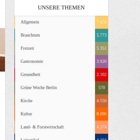
UNSERE THEMEN
Allgemein
7.476
Brauchtum
5.773
Freizeit
5.351
Gastronomie
3.920
Gesundheit
2.102
Grüne Woche Berlin
570
Kirche
4.550
Kultur
8.096
Land- & Forstwirtschaft
4.274