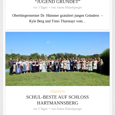
“JUGEND GRÜNDET”
vor 3 Tagen
von
Anton Hötzelsperger
Oberbürgermeister Dr. Hümmer gratuliert jungen Gründern –
Kyle Berg und Timo Thurmayr vom...
Allgemein
SCHUL-BESTE AUF SCHLOSS
HARTMANNSBERG
vor 3 Tagen
von
Anton Hötzelsperger