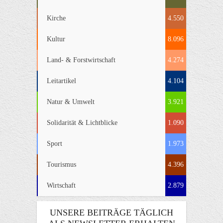
Kirche
4.550
Kultur
8.096
Land- & Forstwirtschaft
4.274
Leitartikel
4.104
Natur & Umwelt
3.921
Solidarität & Lichtblicke
1.090
Sport
1.973
Tourismus
4.396
Wirtschaft
2.879
UNSERE BEITRÄGE TÄGLICH