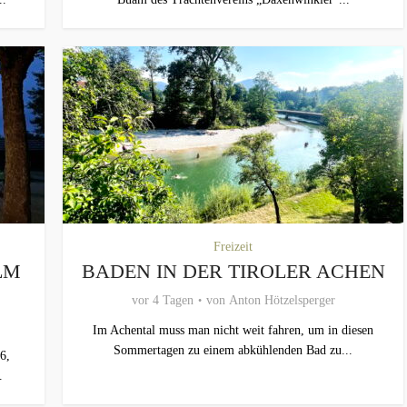
Freizeit
LM
BADEN IN DER TIROLER ACHEN
vor 4 Tagen
von
Anton Hötzelsperger
Im Achental muss man nicht weit fahren, um in diesen
Sommertagen zu einem abkühlenden Bad zu...
6,
.