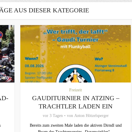
ÄGE AUS DIESER KATEGORIE
Freizeit
AD-
GAUDITURNIER IN ATZING –
TRACHTLER LADEN EIN
vor 3 Tagen
von
Anton Hötzelsperger
s
Bereits zum zweiten Male laden die aktiven Dirndl und
..
Buam des Trachtenvereins „Daxenwinkler“...