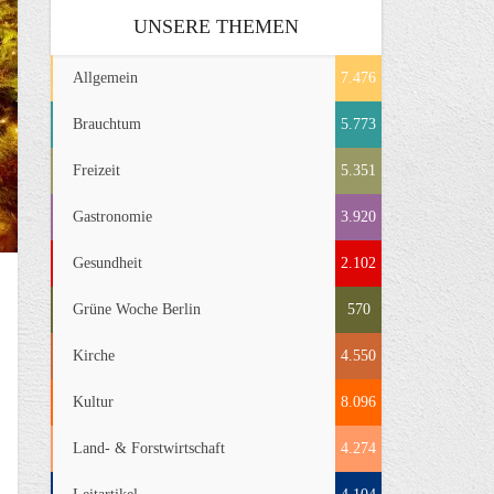
UNSERE THEMEN
Allgemein
7.476
Brauchtum
5.773
Freizeit
5.351
Gastronomie
3.920
Gesundheit
2.102
Grüne Woche Berlin
570
Kirche
4.550
Kultur
8.096
Land- & Forstwirtschaft
4.274