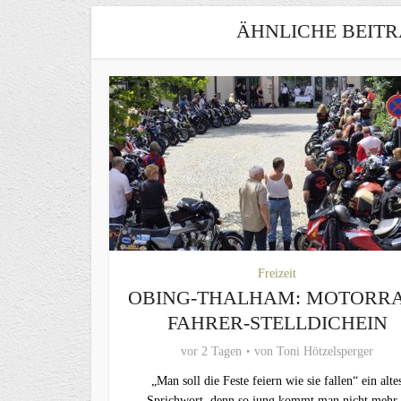
ÄHNLICHE BEITR
Freizeit
OBING-THALHAM: MOTORR
FAHRER-STELLDICHEIN
vor 2 Tagen
von
Toni Hötzelsperger
„Man soll die Feste feiern wie sie fallen“ ein alte
Sprichwort, denn so jung kommt man nicht mehr.