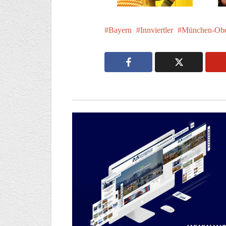
Bayern
Innviertler
München-Obe