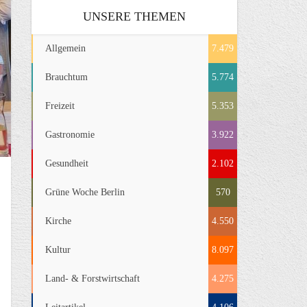
UNSERE THEMEN
Allgemein
7.479
Brauchtum
5.774
Freizeit
5.353
Gastronomie
3.922
Gesundheit
2.102
Grüne Woche Berlin
570
Kirche
4.550
Kultur
8.097
Land- & Forstwirtschaft
4.275