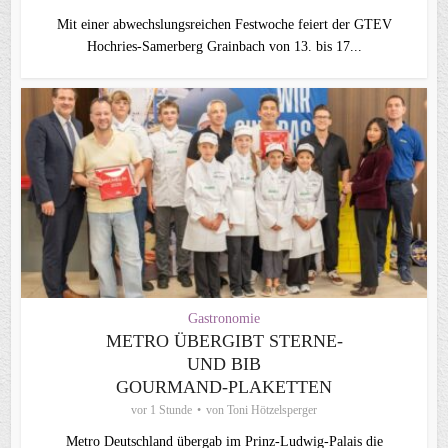
Mit einer abwechslungsreichen Festwoche feiert der GTEV
Hochries-Samerberg Grainbach von 13. bis 17...
Gastronomie
METRO ÜBERGIBT STERNE-
UND BIB
GOURMAND‑PLAKETTEN
vor 1 Stunde
von
Toni Hötzelsperger
Metro Deutschland übergab im Prinz-Ludwig-Palais die