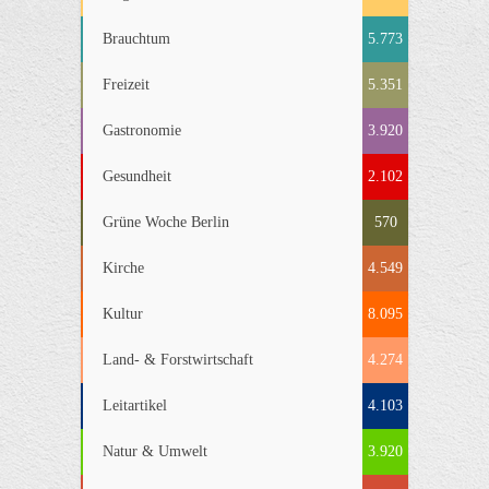
Brauchtum
5.773
Freizeit
5.351
Gastronomie
3.920
Gesundheit
2.102
Grüne Woche Berlin
570
Kirche
4.549
Kultur
8.095
Land- & Forstwirtschaft
4.274
Leitartikel
4.103
Natur & Umwelt
3.920