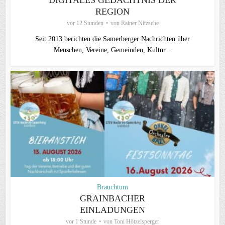
REGION
vor 12 Stunden
von
Rainer Nitzsche
Seit 2013 berichten die Samerberger Nachrichten über
Menschen, Vereine, Gemeinden, Kultur...
Brauchtum
GRAINBACHER
EINLADUNGEN
vor 1 Stunde
von
Toni Hötzelsperger