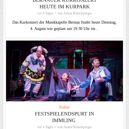
HEUTE IM KURPARK
vor 4 Tagen
von
Anton Hötzelsperger
Das Kurkonzert der Musikkapelle Bernau findet heute Dienstag,
4. August wie geplant um 19:30 Uhr im...
Kultur
FESTSPIELENDSPURT IN
IMMLING
vor 4 Tagen
von
Anton Hötzelsperger