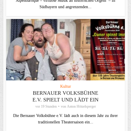
Alpenbaroque – virtuose Musik an historischen Orgeln – In
Südbayern und angrenzenden...
Kultur
BERNAUER VOLKSBÜHNE
E.V. SPIELT UND LÄDT EIN
vor 19 Stunden
von
Anton Hötzelsperger
Die Bernauer Volksbühne e.V. lädt auch in diesem Jahr zu ihrer
traditionellen Theater­saison ein...