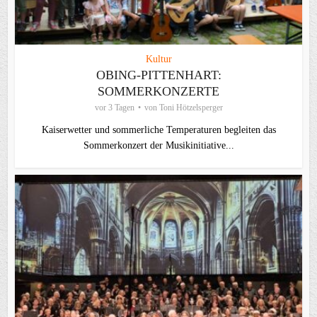
Kultur
OBING-PITTENHART:
SOMMERKONZERTE
vor 3 Tagen
von
Toni Hötzelsperger
Kaiserwetter und sommerliche Temperaturen begleiten das
Sommerkonzert der Musikinitiative...