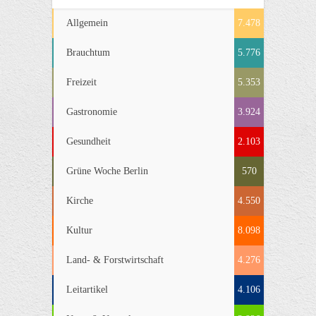
Allgemein
7.478
Brauchtum
5.776
Freizeit
5.353
Gastronomie
3.924
Gesundheit
2.103
Grüne Woche Berlin
570
Kirche
4.550
Kultur
8.098
Land- & Forstwirtschaft
4.276
Leitartikel
4.106